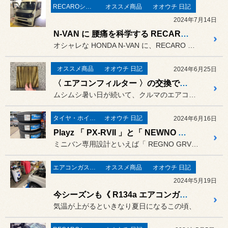
RECAROシート
オススメ商品
オオウチ 日記
2024年7月14日
N-VAN に 腰痛を科学する RECARO 「 ERGOMED-D 」を。
オシャレな HONDA N-VAN に、RECARO 「 ERGO...
オススメ商品
オオウチ 日記
2024年6月25日
〈 エアコンフィルター 〉の交換で車内の空気をスッキリ〜
ムシムシ暑い日が続いて、クルマのエアコンも大活躍！
タイヤ・ホイール
オオウチ 日記
2024年6月16日
Playz 「 PX-RVII 」と「 NEWNO 」タイヤもイロイロ！
ミニバン専用設計といえば「 REGNO GRVII 」とともに、当...
エアコンガス・リフレッシュ
オススメ商品
オオウチ 日記
2024年5月19日
今シーズンも《 R134a エアコンガス・リフレッシュ 》スタートしました！
気温が上がるといきなり夏日になるこの頃、