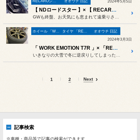
RECAROシート
オオウチ 日記
2024年5月5日
【 NDロードスター 】× 【 RECARO RCS 】
GWも終盤、お天気にも恵まれて遠乗りされる方も多いですよね。
ホイール 「WORK」
タイヤ 「REGNO」
オオウチ 日記
2024年3月3日
「 WORK EMOTION T7R 」× 「REGNO」 レガシィツーリングワゴンに装着！
いきなりの大雪で冬に逆戻りしてしまった盛岡ですが、
Next
1
2
記事検索
※車種・商品等で記事の検索ができます