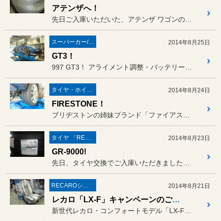
アテンザへ！
先日ご入庫いただいた、アテンザ ワゴンのお客様。
スーパーカー/スーパースポーツ/ヴィンテージカー
2014年8月25日
GT3！
997 GT3！ アライメント調整・バッテリー（ボ...
タイヤ・ホイール
2014年8月24日
FIRESTONE！
ブリヂストンの姉妹ブランド「ファイアストン」。
タイヤ 「REGNO」
2014年8月23日
GR-9000!
先日、タイヤ交換でご入庫いただきました、ＶＷポロ（9N）のお客様。
RECAROシート
2014年8月21日
レカロ「LX-F」キャンペーンのご紹介です！
新世代レカロ・コンフォートモデル「LX-F」！