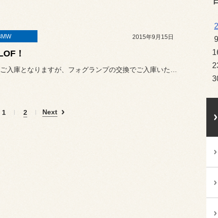
BMW
2015年9月15日
1
LOF！
2
少し前のご入庫となりますが、フォグランプの交換でご入庫いただきまし...
3
Next
1
2