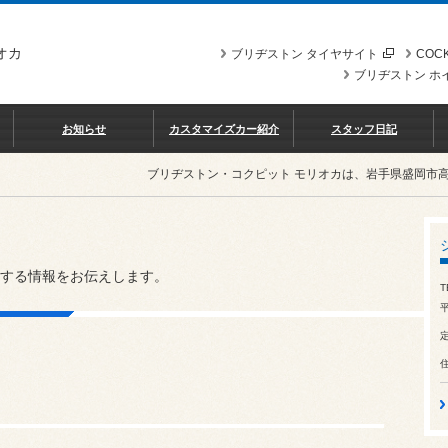
オカ
ブリヂストン タイヤサイト
COCK
ブリヂストン ホ
お知らせ
カスタマイズカー紹介
スタッフ日記
ブリヂストン・コクピット モリオカは、岩手県盛岡市
する情報をお伝えします。
T
平