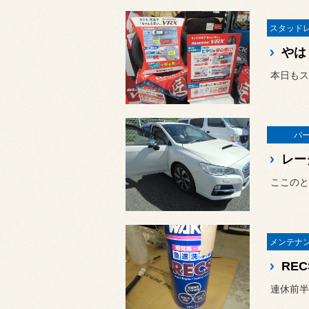
やは
パ
レー
REC