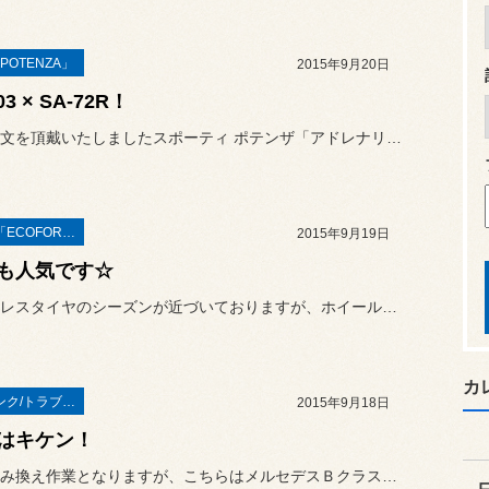
POTENZA」
2015年9月20日
03 × SA-72R！
先日ご注文を頂戴いたしましたスポーティ ポテンザ「アドレナリン R...
ホイール 「ECOFORME」
2015年9月19日
も人気です☆
スタッドレスタイヤのシーズンが近づいておりますが、ホイールセットの...
カ
タイヤ パンク/トラブル事例
2015年9月18日
はキケン！
先日の組み換え作業となりますが、こちらはメルセデスＢクラスのお客様...