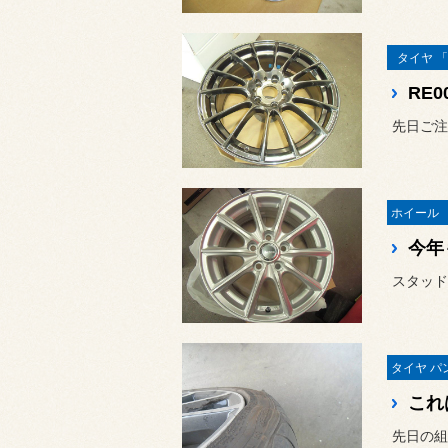
タイヤ 「
RE0
今年
これ