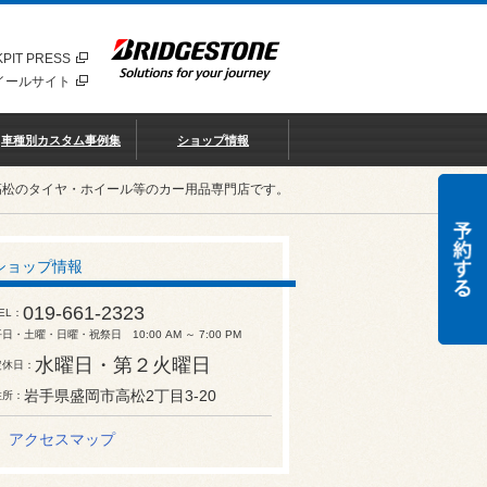
PIT PRESS
イールサイト
車種別カスタム事例集
ショップ情報
高松のタイヤ・ホイール等のカー用品専門店です。
ショップ情報
019-661-2323
EL
日・土曜・日曜・祝祭日 10:00 AM ～ 7:00 PM
水曜日・第２火曜日
定休日
岩手県盛岡市高松2丁目3-20
住所
アクセスマップ