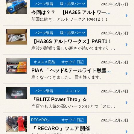
パーツ装着
吸・排気パーツ
2021年12月27日
今回は？？ 【HA36S アルトワークス】PART2!
前回に続き、アルトワークス PART2！！
パーツ装着
吸・排気パーツ
2021年12月26日
【HA36S アルトワークス】PART1！
寒波の影響で厳しい寒さが続いてますが、こちらはホットなエキゾースト...
オススメ商品
オオウチ 日記
2021年12月25日
PIAA 「 ヘッド&テールライト融雪ヒーター 」NISSAN「 NV350 」に取り付け
寒くなってきました。 雪も降ります。
パーツ装着
スロコン
2021年12月24日
「BLITZ Power Thro」☆
当店でも人気の高いパーツのひとつ「スロットル コントローラー」。
RECAROシート
オオウチ 日記
2021年12月23日
『 RECARO 』フェア 開催