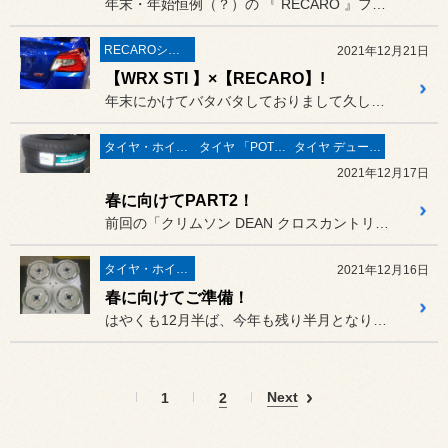
年末・年始恒例（？）の 『 RECARO 』フェア を開催いたしま...
RECAROシート
2021年12月21日
【WRX STI 】×【RECARO】!
年末にかけてバタバタしておりまして久しぶりの更新となってしまいまし...
タイヤ・ホイール
タイヤ 「POTENZA」
タイヤ デューラー／アレンザ
2021年12月17日
春に向けてPART2！
前回の「クリムソン DEAN クロスカントリー」に続き、春に向けて...
タイヤ・ホイール
2021年12月16日
春に向けてご準備！
はやくも12月半ば、今年も残り半月となりましたが、ここのところ春に...
Next
1
2