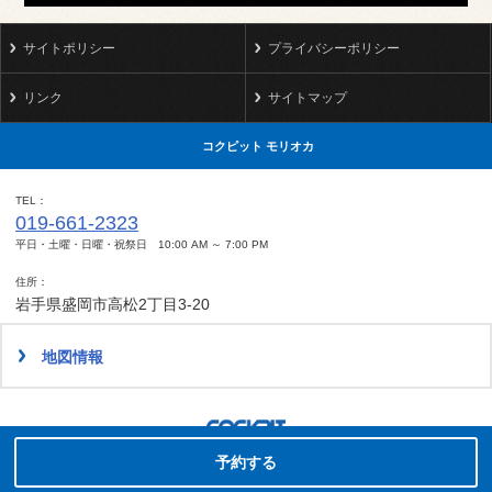
サイトポリシー
プライバシーポリシー
リンク
サイトマップ
コクピット モリオカ
TEL
019-661-2323
平日・土曜・日曜・祝祭日 10:00 AM ～ 7:00 PM
住所
岩手県盛岡市高松2丁目3-20
地図情報
タイヤ点検・安全点検/タイヤ履き替え/オイル交換/その他ピット作業の予約
Copyright(C)2008-2022 COCKPIT MORIOKA.All rights reserved.
予約する