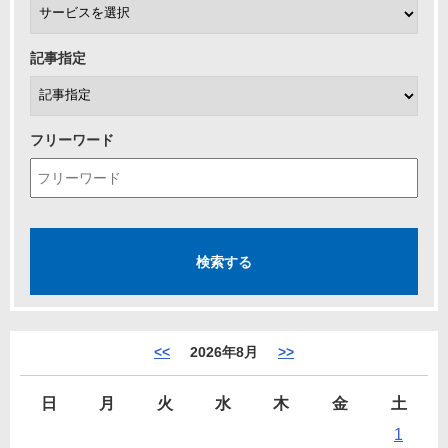
記事指定
フリーワード
<<
2026年8月
>>
日
月
火
水
木
金
土
1