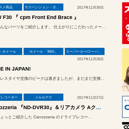
スメ商品
サスペンション・ボディ関連
2017年11月30日
 F30 『 cpm Front End Brace 』
今日はこんなパーツをご紹介します。 仕上がりにこだわったメーカーさん...
・ホイール
ホイール 「BBS」
スーパーカー/スーパースポーツ/ヴィンテージカー
2017年11月28日
E IN JAPAN!
スタッドレスタイヤ交換のピークは過ぎましたが、まだまだ交換も続いて...
ブレコーダー
メルセデス
2017年11月27日
Carrozzeria 『ND-DVR30』＆リアカメラ Aクラス に装着！
っとご紹介した Carrozzeria のドライブレコー...