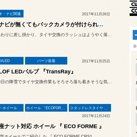
オ・ナビ関連
2017年11月26日
カーナビが無くてもバックカメラが付けられる！
11月も終わりに差し掛かり、タイヤ交換のラッシュはようやく落ち着き...
※
D/LED
パーツ装着
2017年11月25日
LOF LEDバルブ 『TransRay』
ここ2〜3日の降雪でタイヤ交換作業もそろそろ落ち着きそうな気配がし...
・ホイール
ホイール 「ECOFORME」
スタッドレスタイヤ 「BLIZZAK」
2017年11月24日
座ナット対応 ホイール 『 ECO FORME 』
ホイールでご紹介した 『 ECO FORME CRS1...