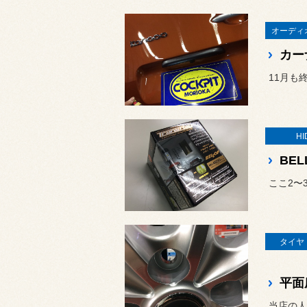
オーディ
HI
BEL
タイヤ
平面
当店の人気