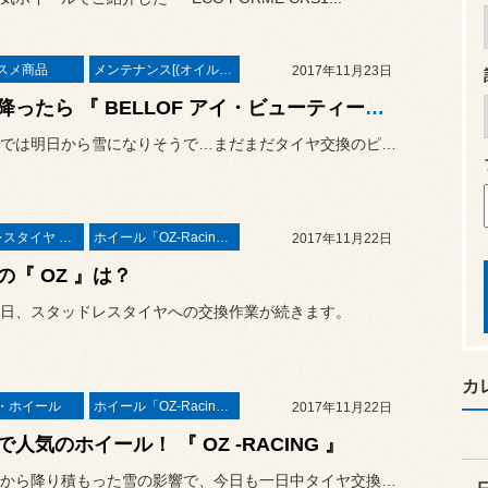
スメ商品
メンテナンス[(オイル・バッテリー・ＲＥＣＳなど)
2017年11月23日
雪が降ったら 『 BELLOF アイ・ビューティースノーワイパー 』！
天気予報では明日から雪になりそうで…まだまだタイヤ交換のピークは続...
スタッドレスタイヤ 「BLIZZAK」
ホイール「OZ-Racing」
2017年11月22日
の『 OZ 』は？
日、スタッドレスタイヤへの交換作業が続きます。
カ
・ホイール
ホイール「OZ-Racing」
2017年11月22日
で人気のホイール！ 『 OZ -RACING 』
昨日の夜から降り積もった雪の影響で、今日も一日中タイヤ交換ラッシュ...