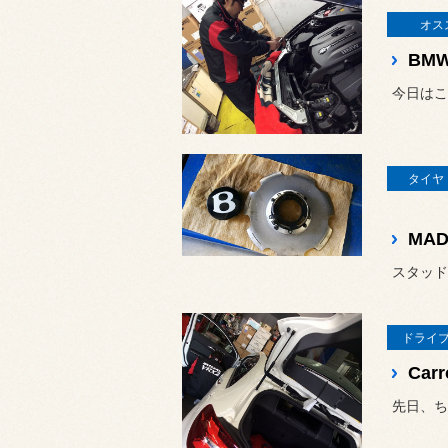
オス
BMW
タイヤ
MAD
ドライ
先日、ちょ