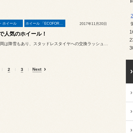
・ホイール
ホイール 「ECOFORME」
2017年11月20日
1
で人気のホイール！
2
今日の盛岡は降雪もあり、スタッドレスタイヤへの交換ラッシュはまだま...
3
Next
2
3