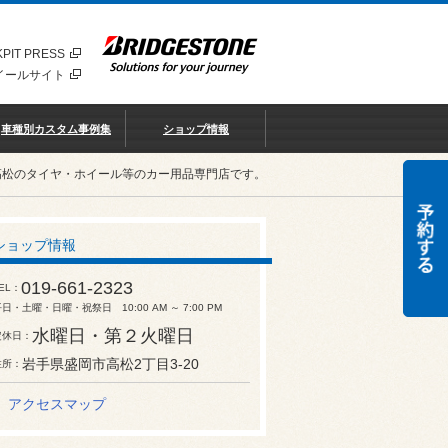
PIT PRESS
イールサイト
車種別カスタム事例集
ショップ情報
高松のタイヤ・ホイール等のカー用品専門店です。
ショップ情報
019-661-2323
EL
日・土曜・日曜・祝祭日 10:00 AM ～ 7:00 PM
水曜日・第２火曜日
定休日
岩手県盛岡市高松2丁目3-20
住所
アクセスマップ