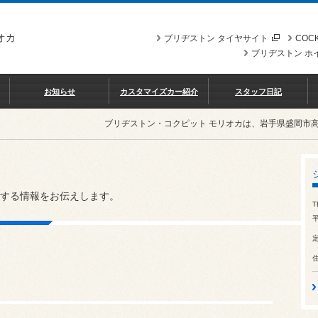
オカ
ブリヂストン タイヤサイト
COCK
ブリヂストン ホ
お知らせ
カスタマイズカー紹介
スタッフ日記
ブリヂストン・コクピット モリオカは、岩手県盛岡市
する情報をお伝えします。
T
平