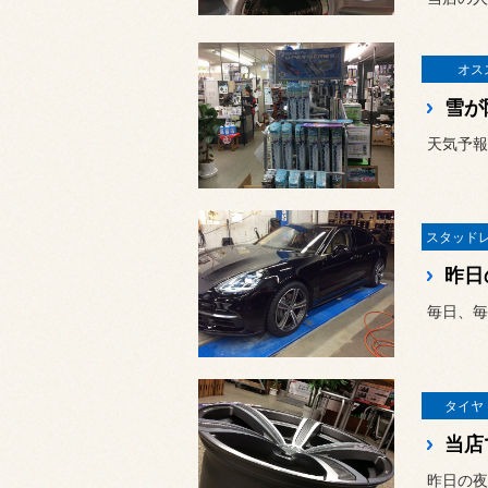
オス
昨日
毎日、毎
タイヤ
当店