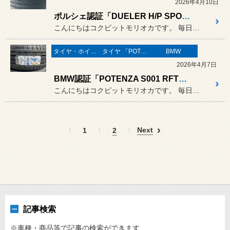
2026年4月10日
ポルシェ認証「DUELER H/P SPORT N-0」装着！
こんにちはコクピットモリオカです。 毎日タイヤ交換でフル回転の日々で...
タイヤ・ホイール
タイヤ 「POTENZA」
BMW
2026年4月7日
BMW認証「POTENZA S001 RFT☆」装着！
こんにちはコクピットモリオカです。 毎日タイヤ交換でフル回転の日々で...
Next
1
2
記事検索
※車種・商品等で記事の検索ができます