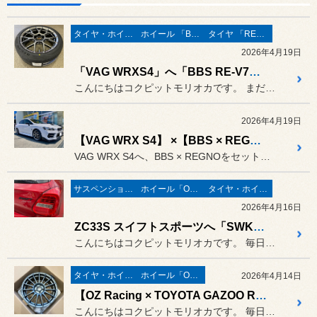
タイヤ・ホイール
ホイール 「BBS」
タイヤ 「REGNO」
2026年4月19日
「VAG WRXS4」へ「BBS RE-V7＆REGNO GR-XⅢ」！
こんにちはコクピットモリオカです。 まだまだ毎日タイヤ交換でフル回転...
2026年4月19日
【VAG WRX S4】 ×【BBS × REGNO】
VAG WRX S4へ、BBS × REGNOをセットさせていただ...
サスペンション・ボディ関連
ホイール「OZ-Racing」
タイヤ・ホイール
2026年4月16日
ZC33S スイフトスポーツへ「SWKスプリング」装着！そしてホイールは！
こんにちはコクピットモリオカです。 毎日タイヤ交換でフル回転の日々で...
タイヤ・ホイール
ホイール「OZ-Racing」
2026年4月14日
【OZ Racing × TOYOTA GAZOO Racing TGR-WRT】
こんにちはコクピットモリオカです。 毎日タイヤ交換でフル回転の日々で...