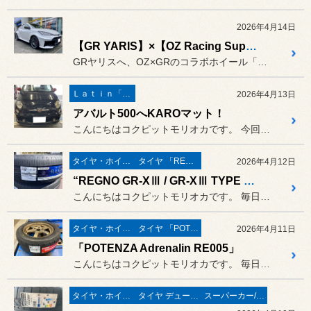
2026年4月14日
【GR YARIS】×【OZ Racing Superturismo TGR-WRT】
GRヤリスへ、OZ×GRのコラボホイール「OZ Racing Su...
Ｌａｔｉｎ「イタリア・フランス etc」
2026年4月13日
アバルト500へKAROマット！
こんにちはコクピットモリオカです。 今回はフロアマットのご紹介☆
タイヤ・ホイール
タイヤ 「REGNO」
2026年4月12日
“REGNO GR-XⅢ / GR-XⅢ TYPE RV”
こんにちはコクピットモリオカです。 毎日タイヤ交換でフル回転の日々で...
タイヤ・ホイール
タイヤ 「POTENZA」
2026年4月11日
「POTENZA Adrenalin RE005」
こんにちはコクピットモリオカです。 毎日タイヤ交換でフル回転の日々で...
タイヤ・ホイール
タイヤ デューラー／アレンザ
スーパーカー/スーパースポーツ/ヴィンテージカー