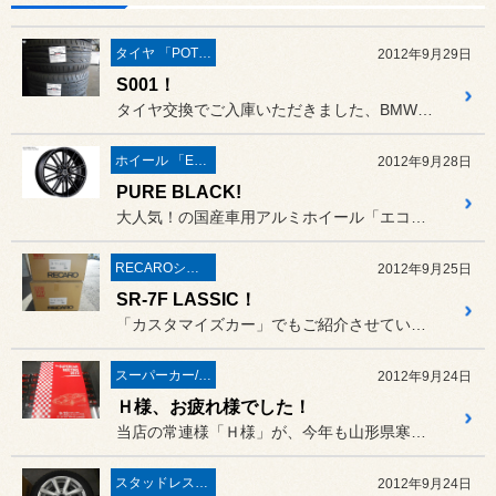
タイヤ 「POTENZA」
2012年9月29日
S001！
タイヤ交換でご入庫いただきました、BMW X3のお客様です。
ホイール 「ECOFORME」
2012年9月28日
PURE BLACK!
大人気！の国産車用アルミホイール「エコフォルム」シリーズの中でも、...
RECAROシート
2012年9月25日
SR-7F LASSIC！
「カスタマイズカー」でもご紹介させていただいております３０プリウス...
スーパーカー/スーパースポーツ/ヴィンテージカー
2012年9月24日
Ｈ様、お疲れ様でした！
当店の常連様「Ｈ様」が、今年も山形県寒河江で開催の「スーパーカー ...
スタッドレスタイヤ 「BLIZZAK」
2012年9月24日