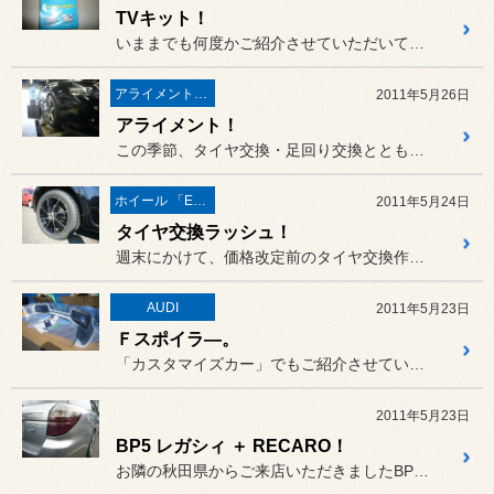
TVキット！
いままでも何度かご紹介させていただいておりますが、同乗者の方が走行...
アライメント調整
2011年5月26日
アライメント！
この季節、タイヤ交換・足回り交換とともに増える作業のひとつがアライ...
ホイール 「ECOFORME」
2011年5月24日
タイヤ交換ラッシュ！
週末にかけて、価格改定前のタイヤ交換作業で、たくさんのお客様にご入...
AUDI
2011年5月23日
Ｆスポイラ―。
「カスタマイズカー」でもご紹介させていただいておりますアウディA4...
2011年5月23日
BP5 レガシィ ＋ RECARO！
お隣の秋田県からご来店いただきましたBP5レガシィのお客様です。