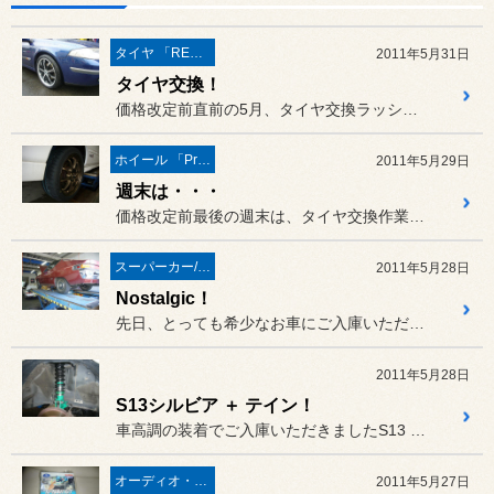
タイヤ 「REGNO」
2011年5月31日
タイヤ交換！
価格改定前直前の5月、タイヤ交換ラッシュでした！
ホイール 「Prodrive」
2011年5月29日
週末は・・・
価格改定前最後の週末は、タイヤ交換作業でご来店いただくお客様が多か...
スーパーカー/スーパースポーツ/ヴィンテージカー
2011年5月28日
Nostalgic！
先日、とっても希少なお車にご入庫いただきました。
2011年5月28日
S13シルビア ＋ テイン！
車高調の装着でご入庫いただきましたS13 シルビアのお客様です。
オーディオ・ナビ関連
2011年5月27日