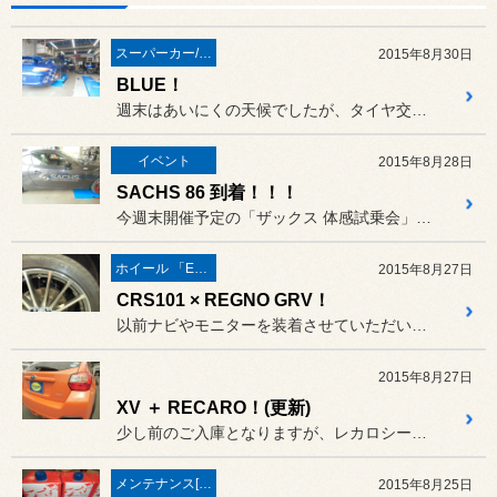
スーパーカー/スーパースポーツ/ヴィンテージカー
2015年8月30日
BLUE！
週末はあいにくの天候でしたが、タイヤ交換やオイル交換、ザックス体感...
イベント
2015年8月28日
SACHS 86 到着！！！
今週末開催予定の「ザックス 体感試乗会」、ハンズトレーディングさん...
ホイール 「ECOFORME」
2015年8月27日
CRS101 × REGNO GRV！
以前ナビやモニターを装着させていただいた、ノア ハイブリッドのお客...
2015年8月27日
XV ＋ RECARO！(更新)
少し前のご入庫となりますが、レカロシート装着でご入庫いただきました...
メンテナンス[(オイル・バッテリー・ＲＥＣＳなど)
2015年8月25日