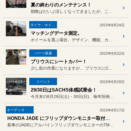
夏の終わりのメンテナンス！
朝晩はだいぶ涼しくなってきましたが、ここのところタイヤ交換・オイル...
タイヤ・ホイール
2015年8月24日
マッチングデータ測定。
ホイールを選ぶ場合。デザイン、機能、カラー等でいろいろ悩んで決めら...
パーツ装着
2015年8月22日
プリウスにシートカバー！
少し前の作業になりますが… プリウスにCLAZZIOのコンフ...
イベント
2015年8月20日
29/30日はSACHS体感試乗会！
今月末の8月29日(土)・30日(日)、毎年恒例？の「SACHS ...
オーディオ・ナビ関連
2015年8月17日
HONDA JADE にフリップダウンモニター取付！ ドラレコ応用例。
新車のJADEにアルパインフリップダウンモニターのTMX-RM32...