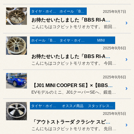
タイヤ・ホイール
ホイール 「BBS」
2025年9月7日
お待たせいたしました「BBS RI-A」PART２！
こんにちはコクピットモリオカです。 前回の「J01 MINI COO...
ホイール 「BBS」
タイヤ・ホイール
MINI
2025年9月6日
お待たせいたしました「BBS RI-A」！
こんにちはコクピットモリオカです。 今回のご紹介はホイール装着！
2025年9月6日
【J01 MINI COOPER SE】×【BBS RI-A】
EVモデルのミニ、J01クーパーSEへ、鍛造ホイール「BBS RI...
タイヤ・ホイール
オススメ商品
スタッドレスタイヤ 「BLIZZAK」
2025年9月5日
「アウトストラーダ クラシケ スピードスター」装着♪ 「ブリザックWZ-1も続々と入荷」！
こんにちはコクピットモリオカです。 先日ご紹介させていただきました軽...