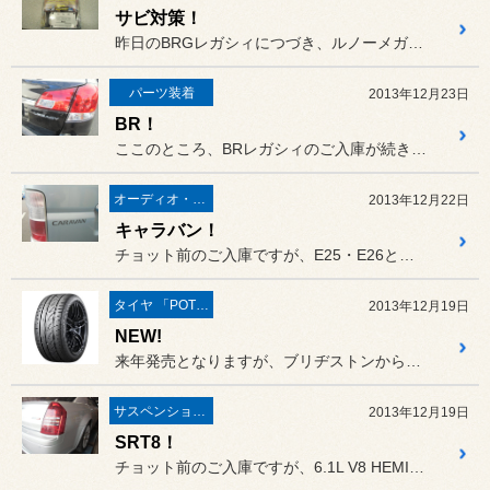
サビ対策！
昨日のBRGレガシィにつづき、ルノーメガーヌRS、そしてポルシェ ...
パーツ装着
2013年12月23日
BR！
ここのところ、BRレガシィのご入庫が続きました。
オーディオ・ナビ関連
2013年12月22日
キャラバン！
チョット前のご入庫ですが、E25・E26と２台のキャラバンにご入庫...
タイヤ 「POTENZA」
2013年12月19日
NEW!
来年発売となりますが、ブリヂストンから新しいサマータイヤが発表とな...
サスペンション・ボディ関連
2013年12月19日
SRT8！
チョット前のご入庫ですが、6.1L V8 HEMIエンジン搭載のク...