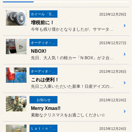
ホイール 「ECOFORME」
2013年12月29日
増税前に！
今年も残り僅かとなりましたが、サマータイヤ＆ホイール、パーツ関連な...
オーディオ・ナビ関連
2013年12月27日
NBOX!
先日、大人気！の軽カー「N BOX」が２台続けてご入庫いただきまし...
オーディオ・ナビ関連
2013年12月26日
これは便利！
先日ご入庫いただいた新車！日産デイズのお客様です。
お知らせ
2013年12月24日
Merry Xmas!!
素敵なクリスマスをお過ごしください☆
Ｌａｔｉｎ「イタリア・フランス etc」
2013年12月24日