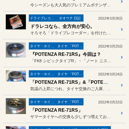
今シーズンも大人気のプレミアムポテンザ「S007A」☆
ドライブレコーダー
オオウチ 日記
2022年3月26日
ドラレコなら、全方向が安心。
そろそろ「ドライブレコーダー」を付けたいなー。とか、付けなくては！...
タイヤ・ホイール
タイヤ 「POTENZA」
2022年3月25日
『POTENZA RE-71RS』今回は？
「FK8 シビックタイプR」・「ノート ニスモS」に続き、今回もリ...
タイヤ・ホイール
タイヤ 「POTENZA」
2022年3月24日
「POTENZA RE-71RS」&「POTENZA SW010」！
気温の上昇につれ、タイヤ交換のご入庫、交換予約のお電話が急増中です！
タイヤ・ホイール
タイヤ 「POTENZA」
2022年3月22日
「POTENZA RE-71RS」
サマータイヤへの交換も少しずつ増えておりますが、ここのところリアル...