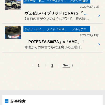
ホイール 「RAYS」
ホイールガラスコーティング
オオウチ 日記
2022年3月21日
ヴェゼルハイブリッド に RAYS 『 GRAM LIGHTS 57 Transcend UNLIMIT EDITION A3J 』装着！
2日前の雪がウソのように溶けて、春の陽射しが戻ってきました。
タイヤ・ホイール
タイヤ 「POTENZA」
メルセデス
2022年3月19日
「POTENZA S007A」×「AMG」！
昨晩からの降雪で冬に逆戻りの土曜日。
Next
1
2
記事検索