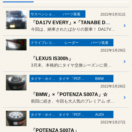
サスペンション・ボディ関連
パーツ装着
2022年3月31日
「DA17V EVERY」×「TANABE DEVIDE UP210」！
今回は、納車されたばかりの新車！ DA17V エブリイのお客様です☆
ドライブレコーダー
レーダー
パーツ装着
2022年3月29日
「LEXUS IS300h」
3月末、本格的にタイヤ交換シーズンに突入しております！！
タイヤ・ホイール
タイヤ 「POTENZA」
BMW
2022年3月28日
「BMW」×「POTENZA S007A」☆
前回に続き、今回も大人気のプレミアム ポテンザ「S007A」装着の...
タイヤ・ホイール
タイヤ 「POTENZA」
AUDI
2022年3月27日
「POTENZA S007A」