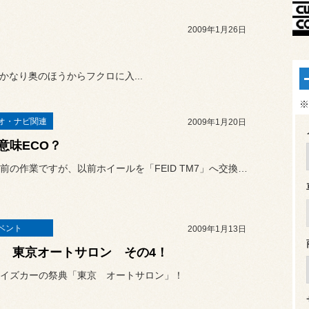
2009年1月26日
なり奥のほうからフクロに入...
※
オ・ナビ関連
2009年1月20日
意味ECO？
チョット前の作業ですが、以前ホイールを「FEID TM7」へ交換さ...
ベント
2009年1月13日
09 東京オートサロン その4！
イズカーの祭典「東京 オートサロン」！