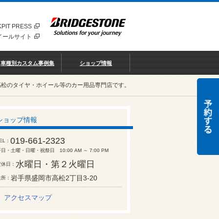
PIT PRESS
イールサイト
車種別カスタム事例集
ショップ情報
高松のタイヤ・ホイール等のカー用品専門店です。
ショップ情報
019-661-2323
EL
日・土曜・日曜・祝祭日 10:00 AM ～ 7:00 PM
水曜日・第２火曜日
定休日
岩手県盛岡市高松2丁目3-20
住所
アクセスマップ