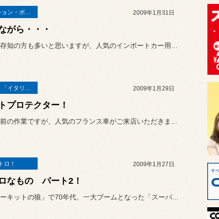
サスペンション・ボディ関連
2009年1月31日
ながら・・・
すでにご存知の方も多いと思いますが、人気のインポートカー用ノーマル...
Ｌａｔｉｎ「イタリア・フランス etc」
2009年1月29日
トプロテクター！
チョット前の作業ですが、人気のフランス車がご来店いただきました。
トロ！
2009年1月27日
ロなもの パート2！
漫画「サーキットの狼」で70年代、一大ブームとなった「スーパーカー...