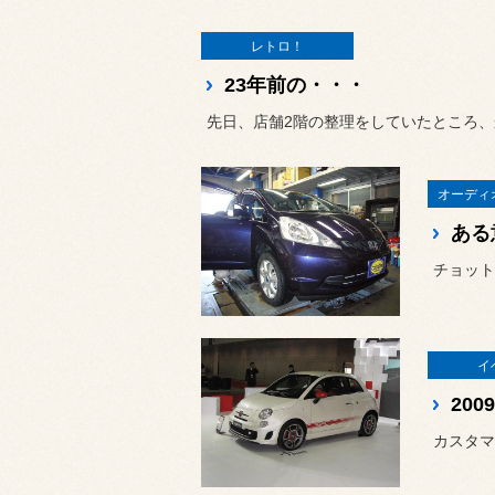
レトロ！
23年前の・・・
先日、店舗2階の整理をしていたところ、か
オーディ
ある
イ
20
カスタマ