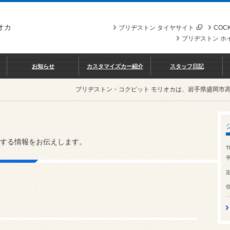
オカ
ブリヂストン タイヤサイト
COCK
ブリヂストン ホ
お知らせ
カスタマイズカー紹介
スタッフ日記
ブリヂストン・コクピット モリオカは、岩手県盛岡市
する情報をお伝えします。
T
平