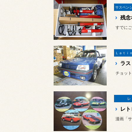
残念
ラス
レ
レト