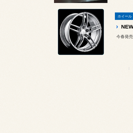
ホイール 「
NE
今春発売