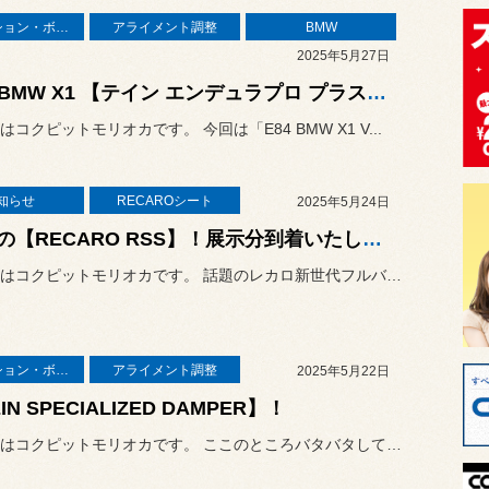
サスペンション・ボディ関連
アライメント調整
BMW
2025年5月27日
E84 BMW X1 【テイン エンデュラプロ プラス】でショックアブソーバー リフレッシュ！
コクピットモリオカです。 今回は「E84 BMW X1 V...
知らせ
RECAROシート
2025年5月24日
話題の【RECARO RSS】！展示分到着いたしました！！
こんにちはコクピットモリオカです。 話題のレカロ新世代フルバケットシ...
サスペンション・ボディ関連
アライメント調整
2025年5月22日
IN SPECIALIZED DAMPER】！
こんにちはコクピットモリオカです。 ここのところバタバタしておりまし...