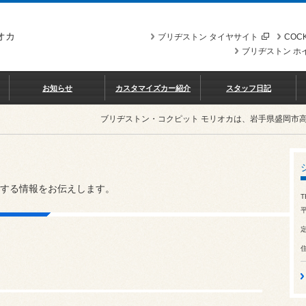
オカ
ブリヂストン タイヤサイト
COCK
ブリヂストン ホ
お知らせ
カスタマイズカー紹介
スタッフ日記
ブリヂストン・コクピット モリオカは、岩手県盛岡市
する情報をお伝えします。
T
平