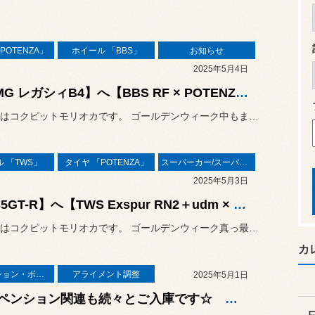
POTENZA」
ホイール 「BBS」
お知らせ
2025年5月4日
【BMG レガシィB4】へ【BBS RF × POTENZA S007A】！ ７月よりBBSホイール価格改定も発表！
こんにちはコクピットモリオカです。 ゴールデンウィーク中もまだまだタ...
 「TWS」
タイヤ 「POTENZA」
スーパーカー/スーパースポーツ/ヴィンテージカー
2025年5月3日
【R35GT-R】へ【TWS Exspur RN2＋udm × POTENZA RE-71RS】！
こんにちはコクピットモリオカです。 ゴールデンウィーク真っ最中ですが...
カ
サスペンション・ボディ関連
アライメント調整
2025年5月1日
サスペンション関連も続々とご入庫です☆ ハリアーHVへ「TEIN FLEX Z」！