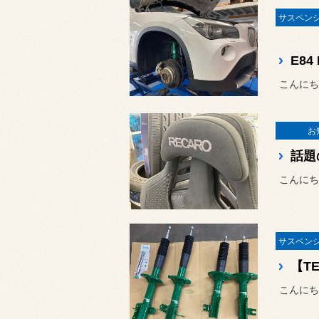
こんにちは
お
【TE