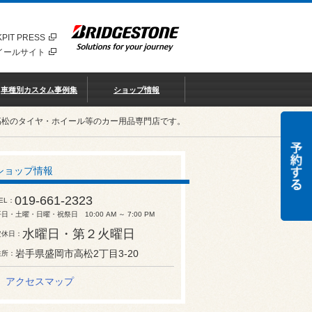
PIT PRESS
イールサイト
車種別カスタム事例集
ショップ情報
高松のタイヤ・ホイール等のカー用品専門店です。
ショップ情報
019-661-2323
EL
日・土曜・日曜・祝祭日 10:00 AM ～ 7:00 PM
水曜日・第２火曜日
定休日
岩手県盛岡市高松2丁目3-20
住所
アクセスマップ