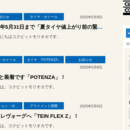
知らせ
タイヤ・ホイール
2025年5月9日
2025年5月31日まで「夏タイヤ値上がり前の緊急キャンペーン」実施‼️
にちはコクピットモリオカです。
※
・ホイール
タイヤ 「POTENZA」
お知らせ
2025年5月8日
と装着です「POTENZA」！
は。コクピットモリオカです。
サスペンション・ボディ関連
アライメント調整
2025年5月6日
Gレヴォーグへ「TEIN FLEX Z」！
は。コクピットモリオカです。