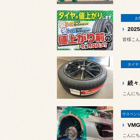
お
皆様こん
タイヤ
続々
こんにち
VM
こんにち