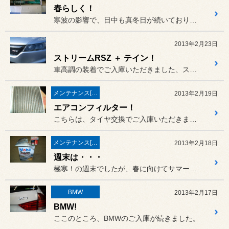
春らしく！
寒波の影響で、日中も真冬日が続いておりますが、春に向けてご注文いた...
2013年2月23日
ストリームRSZ ＋ テイン！
車高調の装着でご入庫いただきました、ストリームRSZ（RN8）のお...
メンテナンス[(オイル・バッテリー・ＲＥＣＳなど)
2013年2月19日
エアコンフィルター！
こちらは、タイヤ交換でご入庫いただきました、BH5レガシィのお客様...
メンテナンス[(オイル・バッテリー・ＲＥＣＳなど)
2013年2月18日
週末は・・・
極寒！の週末でしたが、春に向けてサマータイヤや足回りのご相談など、...
BMW
2013年2月17日
BMW!
ここのところ、BMWのご入庫が続きました。