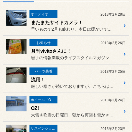
オーディオ・ナビ関連
2013年2月28日
またまたサイドカメラ！
早いもので2月も終わり、本日は暖かいですが、寒さが厳しい今年の冬、...
お知らせ
2013年2月26日
月刊vivitoさんに！
岩手の情報満載のライフスタイルマガジン、25日発売の「月刊ヴィヴィ...
パーツ装着
2013年2月25日
流用！
厳しい寒さが続いておりますが、こちらはチョット前にご入庫いただいた...
ホイール「OZ-Racing」
2013年2月24日
OZ!
大雪＆吹雪の日曜日、朝から何回も雪かきでタイヘン(^^ゞでした。
サスペンション・ボディ関連
2013年2月23日