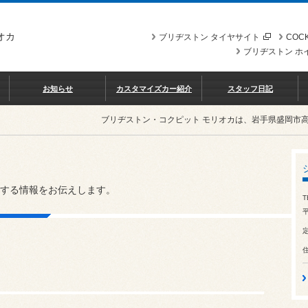
オカ
ブリヂストン タイヤサイト
COCK
ブリヂストン ホ
お知らせ
カスタマイズカー紹介
スタッフ日記
ブリヂストン・コクピット モリオカは、岩手県盛岡市
する情報をお伝えします。
T
平