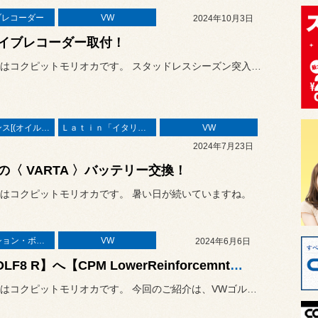
ブレコーダー
VW
2024年10月3日
イブレコーダー取付！
こんにちはコクピットモリオカです。 スタッドレスシーズン突入の10月...
メンテナンス[(オイル・バッテリー・ＲＥＣＳなど)
Ｌａｔｉｎ「イタリア・フランス etc」
VW
2024年7月23日
の〈 VARTA 〉バッテリー交換！
はコクピットモリオカです。 暑い日が続いていますね。
サスペンション・ボディ関連
VW
2024年6月6日
【GOLF8 R】へ【CPM LowerReinforcemnt】！
こんにちはコクピットモリオカです。 今回のご紹介は、VWゴルフⅧのホ...