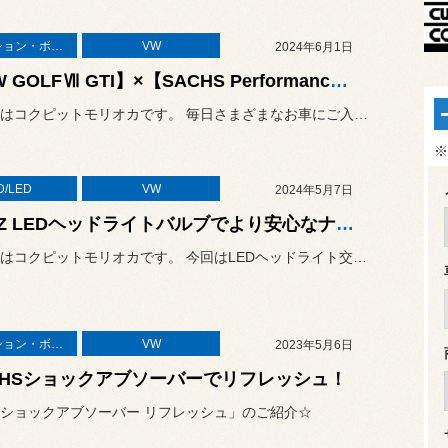
サスペンション・ボディ関連
VW
2024年6月1日
【VW GOLFⅦ GTI】×【SACHS PerformancePLUS】!
こんにちはコクピットモリオカです。 毎日さまざまなお車にご入庫いただ...
※
D/LED
VW
2024年5月7日
CATZ LEDヘッドライトバルブでより安心なナイトドライブを☆
こんにちはコクピットモリオカです。 今回はLEDヘッドライト交換のご...
サスペンション・ボディ関連
VW
2023年5月6日
CHSショックアブソーバーでリフレッシュ！
ショックアブソーバー リフレッシュ」のご紹介☆