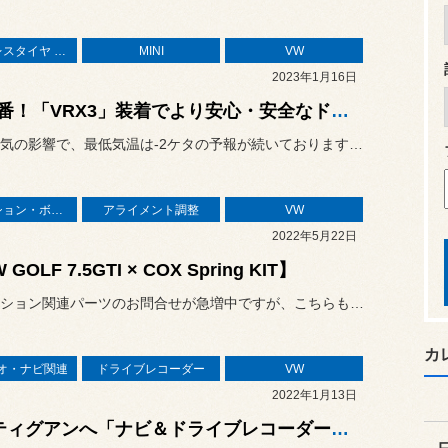
スタッドレスタイヤ 「BLIZZAK」
MINI
VW
2023年1月16日
冬本番！「VRX3」装着でより安心・安全なドライブを！
今週は寒気の影響で、最低気温は-2ケタの予報が続いておりますが、圧...
サスペンション・ボディ関連
アライメント調整
VW
2022年5月22日
 GOLF 7.5GTI × COX Spring KIT】
サスペンション関連パーツのお問合せが急増中ですが、こちらもそんな1...
カ
オ・ナビ関連
ドライブレコーダー
VW
2022年1月13日
VWティグアンへ「ナビ＆ドライブレコーダー」装着☆