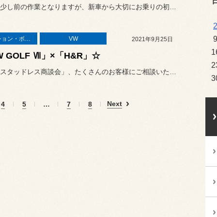
こちらは少し前の作業となりますが、新車から大切にお乗りの初代フォル...
サスペンション・ボディ関連
VW
2021年9月25日
1
W GOLF Ⅶ」×「H&R」☆
2
本日も「スタッドレス商談会」、たくさんのお客様にご相談いただきあり...
3
Next
4
5
…
7
8