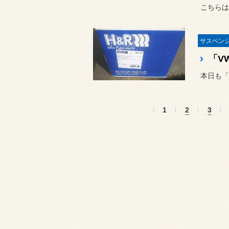
「V
1
2
3