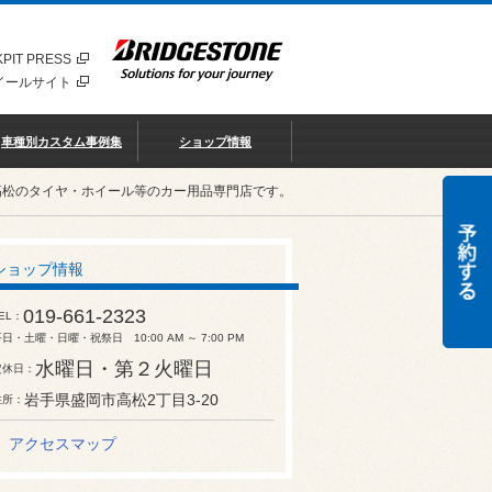
PIT PRESS
イールサイト
車種別カスタム事例集
ショップ情報
高松のタイヤ・ホイール等のカー用品専門店です。
ショップ情報
019-661-2323
EL
日・土曜・日曜・祝祭日 10:00 AM ～ 7:00 PM
水曜日・第２火曜日
定休日
岩手県盛岡市高松2丁目3-20
住所
アクセスマップ