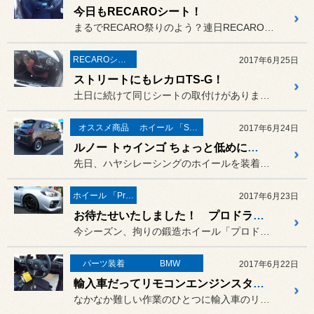
今日もRECAROシート！
まるでRECARO祭りのよう？連日RECAROシートの取付けが続い...
RECAROシート
2017年6月25日
ストリートにもレカロTS-G！
土日に続けて同じシートの取付けがありました。
オススメ商品
ホイール 「SSR」
2017年6月24日
ルノー トゥインゴ ちょっと低めにローダウン！
先日、ハヤシレーシングのホイールを装着した ルノートゥインゴ。
ホイール 「Prodrive」
2017年6月23日
お待たせいたしました！ プロドライブ GC-0100 18インチ！
今シーズン、拘りの鍛造ホイール「プロドライブ GC-0100」に新...
パーツ装着
BMW
2017年6月22日
輸入車だってリモコンエンジンスターター！
なかなか難しい作業のひとつに輸入車のリモコンエンジンスターターの作...