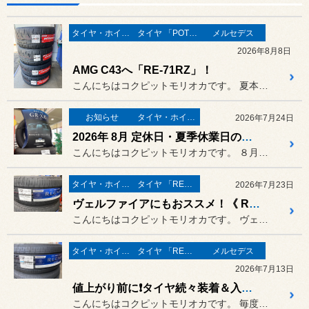
タイヤ・ホイール
タイヤ 「POTENZA」
メルセデス
2026年8月8日
AMG C43へ「RE-71RZ」！
こんにちはコクピットモリオカです。 夏本番、この暑さに参ってしまいま...
お知らせ
タイヤ・ホイール
2026年7月24日
2026年 8月 定休日・夏季休業日のお知らせ
こんにちはコクピットモリオカです。 ８月の定休日・夏季休業日のお知ら...
タイヤ・ホイール
タイヤ 「REGNO」
2026年7月23日
ヴェルファイアにもおススメ！《 REGNO GR-XIII TYPE RV 》❗️
こんにちはコクピットモリオカです。 ヴェルファイアの夏タイヤが減って...
タイヤ・ホイール
タイヤ 「REGNO」
メルセデス
2026年7月13日
値上がり前に❗️タイヤ続々装着＆入荷です‼️
こんにちはコクピットモリオカです。 毎度、価格改定のお知らせをしてお...