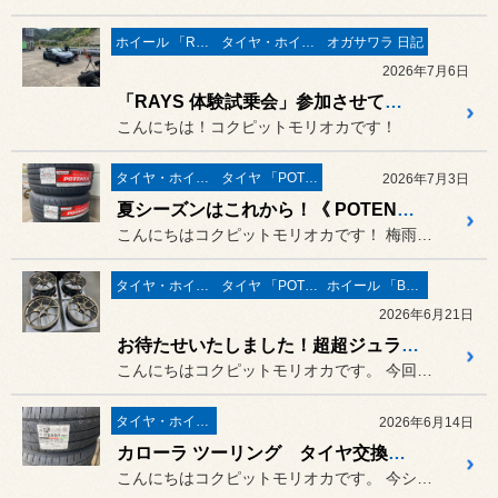
ホイール 「RAYS」
タイヤ・ホイール
オガサワラ 日記
2026年7月6日
「RAYS 体験試乗会」参加させて頂きました！
こんにちは！コクピットモリオカです！
タイヤ・ホイール
タイヤ 「POTENZA」
2026年7月3日
夏シーズンはこれから！《 POTENZA S007A 》！
こんにちはコクピットモリオカです！ 梅雨に突入して、雨模様の天気・雨...
タイヤ・ホイール
タイヤ 「POTENZA」
ホイール 「BBS」
2026年6月21日
お待たせいたしました！超超ジュラルミンホイール【BBS RI-D】☆
こんにちはコクピットモリオカです。 今回のご紹介は、BBSフラッグシ...
タイヤ・ホイール
2026年6月14日
カローラ ツーリング タイヤ交換【FINESSA HB01】
こんにちはコクピットモリオカです。 今シーズンより発売のブリヂストン...