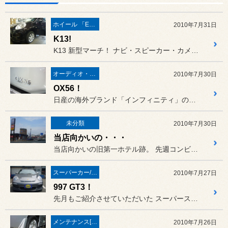
ホイール 「ECOFORME」
2010年7月31日
K13!
K13 新型マーチ！ ナビ・スピーカー・カメラ等の装着...
オーディオ・ナビ関連
2010年7月30日
OX56！
日産の海外ブランド「インフィニティ」の逆輸入モデル 「QX56」の...
未分類
2010年7月30日
当店向かいの・・・
当店向かいの旧第一ホテル跡。 先週コンビニがオープンしましたが...
スーパーカー/スーパースポーツ/ヴィンテージカー
2010年7月27日
997 GT3！
先月もご紹介させていただいた スーパースポーツ！ ポルシェ911 ...
メンテナンス[(オイル・バッテリー・ＲＥＣＳなど)
2010年7月26日