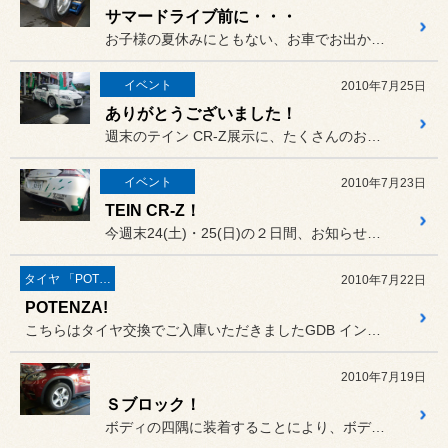
サマードライブ前に・・・
お子様の夏休みにともない、お車でお出かけになる方も多いのでは？
イベント
2010年7月25日
ありがとうございました！
週末のテイン CR-Z展示に、たくさんのお客様にご来店いただきあり...
イベント
2010年7月23日
TEIN CR-Z！
今週末24(土)・25(日)の２日間、お知らせ通りテインのデモカー...
タイヤ 「POTENZA」
2010年7月22日
POTENZA!
こちらはタイヤ交換でご入庫いただきましたGDB インプレッサのお客...
2010年7月19日
Ｓブロック！
ボディの四隅に装着することにより、ボディの剛性感や安定感が増すSE...