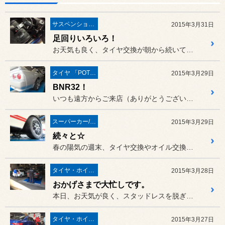
サスペンション・ボディ関連
2015年3月31日
足回りいろいろ！
お天気も良く、タイヤ交換が朝から続いています。
タイヤ 「POTENZA」
2015年3月29日
BNR32！
いつも遠方からご来店（ありがとうございます！）いただいております名...
スーパーカー/スーパースポーツ/ヴィンテージカー
2015年3月29日
続々と☆
春の陽気の週末、タイヤ交換やオイル交換などで、フル回転！おかげさま...
タイヤ・ホイール
2015年3月28日
おかげさまで大忙しです。
本日、お天気が良く、スタッドレスを脱ぎたい気分です。
タイヤ・ホイール
2015年3月27日