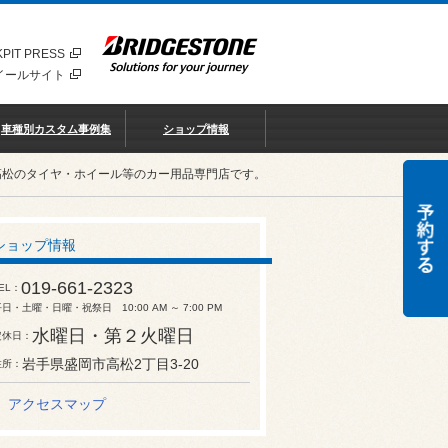
PIT PRESS
イールサイト
車種別カスタム事例集
ショップ情報
高松のタイヤ・ホイール等のカー用品専門店です。
ショップ情報
019-661-2323
EL
日・土曜・日曜・祝祭日 10:00 AM ～ 7:00 PM
水曜日・第２火曜日
定休日
岩手県盛岡市高松2丁目3-20
住所
アクセスマップ