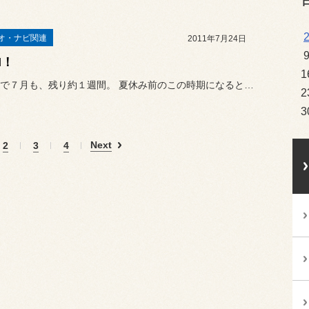
オ・ナビ関連
2011年7月24日
I！
1
早いもので７月も、残り約１週間。 夏休み前のこの時期になると、ナビ...
2
3
Next
2
3
4