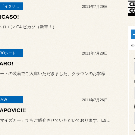
Ｌａｔｉｎ「イタリア・フランス etc」
2011年7月29日
PICASO!
トロエン C4 ピカソ（新車！）
※
AROシート
2011年7月28日
ARO!
レカロシートの装着でご入庫いただきました、クラウンのお客様です。
BMW
2011年7月26日
APOVIC!!!
「カスタマイズカー」でもご紹介させていただいております、E92 M...