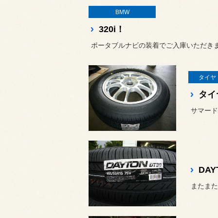
BMW
320i！
ポータブルナビの装着でご入庫いただきました、
タイヤ
タイ
DAY
またまた