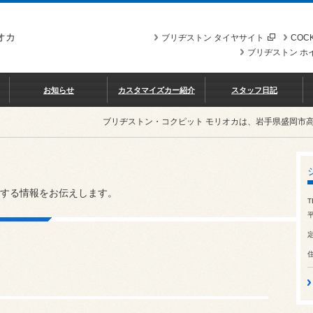
オカ
ブリヂストン タイヤサイト
COCK
ブリヂストン ホ
お知らせ
カスタマイズカー紹介
スタッフ日記
ブリヂストン・コクピット モリオカは、岩手県盛岡市
する情報をお伝えします。
T
平