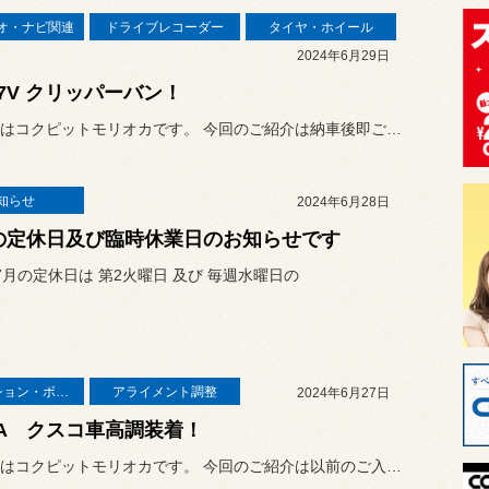
オ・ナビ関連
ドライブレコーダー
タイヤ・ホイール
2024年6月29日
17V クリッパーバン！
こんにちはコクピットモリオカです。 今回のご紹介は納車後即ご入庫いた...
知らせ
2024年6月28日
の定休日及び臨時休業日のお知らせです
年 7月の定休日は 第2火曜日 及び 毎週水曜日の
サスペンション・ボディ関連
アライメント調整
2024年6月27日
9A クスコ車高調装着！
こんにちはコクピットモリオカです。 今回のご紹介は以前のご入庫となり...