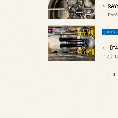
RA
〈 RA
1