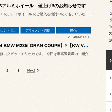
YSアルミホイール 値上げ‼️のお知らせです
YS 〉のアルミホイール のご購入を検討中の方も、いいなー...
1
サスペンション・ボディ関連
アライメント調整
BMW
2
2024年6月17日
3
【F44 BMW M235i GRAN COUPE】×【KW V1】
こんにちはコクピットモリオカです。 今回は車高調装着のご紹介です☆
Next
2
3