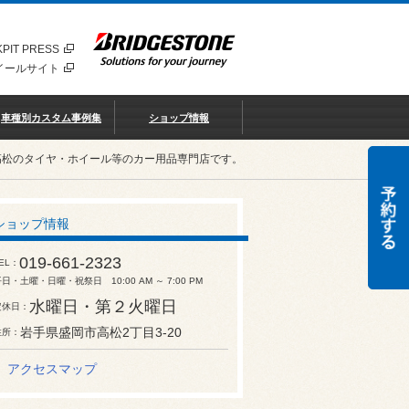
PIT PRESS
イールサイト
車種別カスタム事例集
ショップ情報
高松のタイヤ・ホイール等のカー用品専門店です。
ショップ情報
019-661-2323
EL
日・土曜・日曜・祝祭日 10:00 AM ～ 7:00 PM
水曜日・第２火曜日
定休日
岩手県盛岡市高松2丁目3-20
住所
アクセスマップ