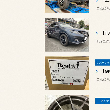
【T3
T32エ
【G
タイヤ