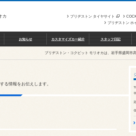
オカ
ブリヂストン タイヤサイト
COCK
ブリヂストン ホ
お知らせ
カスタマイズカー紹介
スタッフ日記
ブリヂストン・コクピット モリオカは、岩手県盛岡市
する情報をお伝えします。
T
平