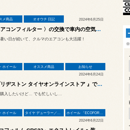
スメ商品
オオウチ 日記
2024年6月25日
〈 エアコンフィルター 〉の交換で車内の空気をスッキリ〜
暑い日が続いて、クルマのエアコンも大活躍！
※
・ホイール
オススメ商品
お知らせ
2024年6月24日
『 ブリヂストン タイヤオンラインストア 』でも、タイヤが購入できます！
購入したいけど… でも忙しいし…
・ホイール
タイヤ デューラー／アレンザ
ホイール 「ECOFORME」
2024年6月22日