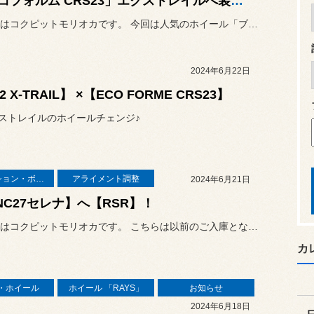
「エコフォルム CRS23」エクストレイルへ装着です☆
こんにちはコクピットモリオカです。 今回は人気のホイール「ブリヂスト...
2024年6月22日
2 X-TRAIL】 ×【ECO FORME CRS23】
クストレイルのホイールチェンジ♪
サスペンション・ボディ関連
アライメント調整
2024年6月21日
NC27セレナ】へ【RSR】！
こんにちはコクピットモリオカです。 こちらは以前のご入庫となりますが...
カ
・ホイール
ホイール 「RAYS」
お知らせ
2024年6月18日