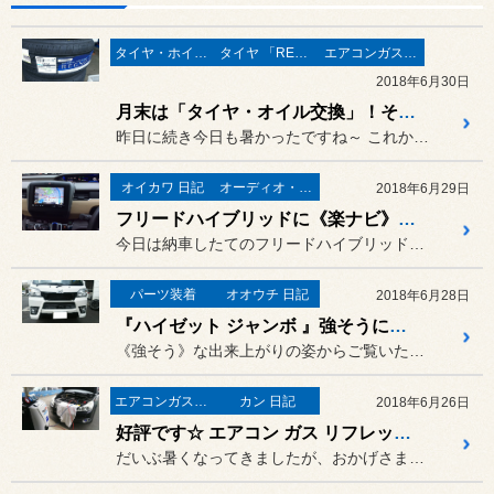
タイヤ・ホイール
タイヤ 「REGNO」
エアコンガス・リフレッシュ
2018年6月30日
月末は「タイヤ・オイル交換」！そして「エアコン ガスリフレッシュ」！
昨日に続き今日も暑かったですね～ これからまだまだ暑くなりな気配で...
オイカワ 日記
オーディオ・ナビ関連
2018年6月29日
フリードハイブリッドに《楽ナビ》の8型モニター取付けました。
今日は納車したてのフリードハイブリッドに、カロッツェリア 楽ナビ ...
パーツ装着
オオウチ 日記
2018年6月28日
『ハイゼット ジャンボ 』強そうに変身！！
《強そう》な出来上がりの姿からご覧いただきます！
エアコンガス・リフレッシュ
カン 日記
2018年6月26日
好評です☆ エアコン ガス リフレッシュ！
だいぶ暑くなってきましたが、おかげさまで『R134ａエアコン ガス...