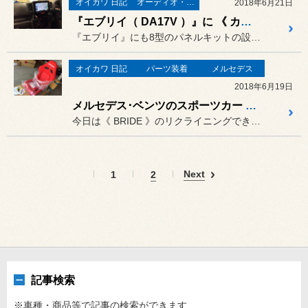
オイカワ 日記
オーディオ・ナビ関連
2018年6月21日
『エブリイ（ DA17V ）』に 《 カロッツェリア 》8型ナビ を取付！
『エブリイ』にも8型のパネルキットの設定があり、《カロッツェリア》...
オイカワ 日記
パーツ装着
メルセデス
2018年6月19日
メルセデス･ベンツのスポーツカー 『 A45 AMG 』に『 BRIDE STRADAⅡ SP 』
今日は《 BRIDE 》のリクライニングできるバケットシート、
Next
1
2
記事検索
※車種・商品等で記事の検索ができます