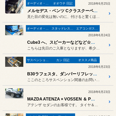
オーディオ・ナビ関連
オオウチ 日記
2018年6月25日
メルセデス・ベンツ Cクラスクーペ に『レイヤードサウンド』2chセット＆ +Cチューンナップウーファー 取付！
見た目の変化は無いのに、付けると驚くほど《音》が変わる『レイヤード...
オーディオ・ナビ関連
スタッドレスタイヤ 「BLIZZAK」
エアコンガス・リフレッシュ
2018年6月24日
Cube3 へ、スピーカーなどなど☆そしてスタッドレス「VRX2」も！
こちらは先日のご入庫となりますが、希少な3列シートのキューブ「キュ...
サスペンション・ボディ関連
カン 日記
オススメ商品
2018年6月23日
B30ラフェスタ、ダンパーリフレッシュ！
ここのところサスペンション関連のお問い合わせが増えておりますが、こ...
2018年6月23日
MAZDA ATENZA × VOSSEN ＆ POTENZA！
アテンザ セダンのお客様です。 タイヤ＆ホイールをはじめ、レカロ...