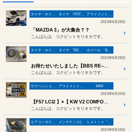
タイヤ・ホイール
タイヤ 「POTENZA」
アライメント調整
2023年8月29日
「MAZDA 3」が大集合？？
こんばんは、コクピットモリオカです。
タイヤ・ホイール
タイヤ 「REGNO」
ホイール 「BBS」
2023年8月28日
お待たせいたしました【BBS RE–L2】！
こんばんは、コクピットモリオカです。
サスペンション・ボディ関連
アライメント調整
MINI
2023年8月20日
【F57 LCI2 】×【 KW V2 COMFORT 】！
こんばんは、コクピットモリオカです。
エアコンガス・リフレッシュ
メンテナンス[(オイル・バッテリー・ＲＥＣＳなど)
Ｌａｔｉｎ「イタリア・フランス etc」
2023年8月19日