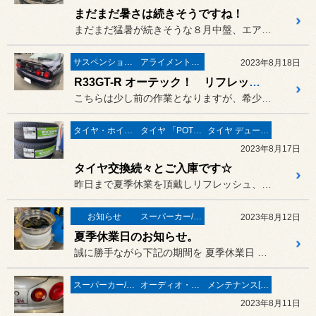
まだまだ暑さは続きそうですね！
まだまだ猛暑が続きそうな８月中盤、エアコンやバッテリーなどの作業で...
サスペンション・ボディ関連
アライメント調整
2023年8月18日
R33GT-R オーテック！ リフレッシュも兼ねて「TEIN」装着☆
こちらは少し前の作業となりますが、希少な4ドアGT-R！
タイヤ・ホイール
タイヤ 「POTENZA」
タイヤ デューラー／アレンザ
2023年8月17日
タイヤ交換続々とご入庫です☆
昨日まで夏季休業を頂戴しリフレッシュ、本日から通常営業です！
お知らせ
スーパーカー/スーパースポーツ/ヴィンテージカー
2023年8月12日
夏季休業日のお知らせ。
誠に勝手ながら下記の期間を 夏季休業日 とさせていただきます。
スーパーカー/スーパースポーツ/ヴィンテージカー
オーディオ・ナビ関連
メンテナンス[(オイル・バッテリー・ＲＥＣＳなど)
2023年8月11日