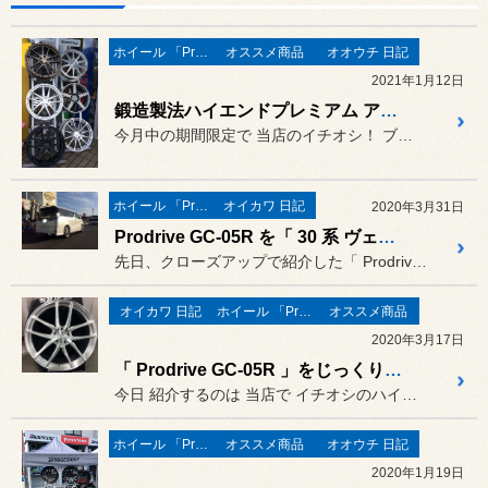
ホイール 「Prodrive」
オススメ商品
オオウチ 日記
2021年1月12日
鍛造製法ハイエンドプレミアム アルミホイール「 Prodrive 」展示中です！
今月中の期間限定で 当店のイチオシ！ ブリヂストンのプレミアムホイ...
ホイール 「Prodrive」
オイカワ 日記
2020年3月31日
Prodrive GC-05R を「 30 系 ヴェルファイア 」に装着！
先日、クローズアップで紹介した「 Prodrive GC-05R ...
オイカワ 日記
ホイール 「Prodrive」
オススメ商品
2020年3月17日
「 Prodrive GC-05R 」をじっくりと。
今日 紹介するのは 当店で イチオシのハイクオリティなアルミホイ...
ホイール 「Prodrive」
オススメ商品
オオウチ 日記
2020年1月19日