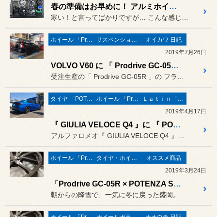
春の準備はお早めに！ アルミホイール展示しています。
寒い！と言ってばかりですが… こんな感じで、
ホイール 「Prodrive」
サスペンション・ボディ関連
オイカワ 日記
2019年7月26日
VOLVO V60 に 「 Prodrive GC-05R 」
受注生産の「 Prodrive GC-05R 」の フラットブラッ...
タイヤ 「POTENZA」
ホイール 「Prodrive」
Ｌａｔｉｎ「イタリア・フランス etc」
2019年4月17日
『 GIULIA VELOCE Q4 』に 『 POTENZA S007A 』と『 Prodrive GC-05R 』のグロスブロンズです。
アルファロメオ『 GIULIA VELOCE Q4 』についに装着...
ホイール 「Prodrive」
タイヤ・ホイール
オススメ商品
2019年3月24日
「Prodrive GC-05R × POTENZA S007A」！ そしてプロドライブ ホイール展示中（期間限定）です☆
朝からの降雪で、一気に冬に戻った盛岡。