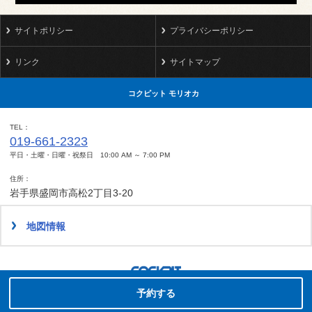
サイトポリシー
プライバシーポリシー
リンク
サイトマップ
コクピット モリオカ
TEL
019-661-2323
平日・土曜・日曜・祝祭日 10:00 AM ～ 7:00 PM
住所
岩手県盛岡市高松2丁目3-20
地図情報
タイヤ点検・安全点検/タイヤ履き替え/オイル交換/その他ピット作業の予約
予約する
Copyright(C)2008-2022 COCKPIT MORIOKA.All rights reserved.