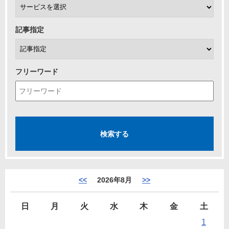
記事指定
フリーワード
<<
2026年8月
>>
日
月
火
水
木
金
土
1