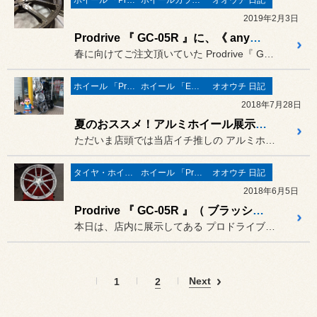
ホイール 「Prodrive」
ホイールガラスコーティング
オオウチ 日記
2019年2月3日
Prodrive 『 GC-05R 』に、《 anyany 》で ホイールガラスコーティング ！！
春に向けてご注文頂いていた Prodrive『 GC-05R 』が...
ホイール 「Prodrive」
ホイール 「ECOFORME」
オオウチ 日記
2018年7月28日
夏のおススメ！アルミホイール展示中！
ただいま店頭では当店イチ推しの アルミホイールを展示しています！
タイヤ・ホイール
ホイール 「Prodrive」
オオウチ 日記
2018年6月5日
Prodrive 『 GC-05R 』（ ブラッシュドフィニッシュ ）
本日は、店内に展示してある プロドライブ の新製品『 GC-05R...
Next
1
2