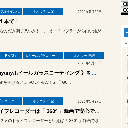
メンテナンス[(オイル・バッテリー・ＲＥＣＳなど)
オオウチ 日記
2021年5月29日
１本で！
うーん。なんだか調子悪いかも…。 えー？マフラーから白い煙がー！？
※
 「RAYS」
ホイールガラスコーティング
オオウチ 日記
2021年5月28日
《 anyanyホイールガラスコーティング 》を穴あきの…
箱を開けると… VOLK RACING 「 G0...
ブレコーダー
オオウチ 日記
2021年5月27日
ドライブレコーダーは「 360° 」録画で安心です。
当店おススメのドライブレコーダーといえば「 360° 」録画できる...