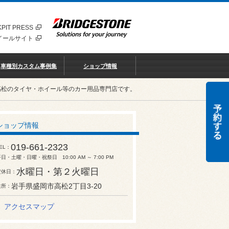
PIT PRESS
イールサイト
車種別カスタム事例集
ショップ情報
高松のタイヤ・ホイール等のカー用品専門店です。
ショップ情報
019-661-2323
EL
日・土曜・日曜・祝祭日 10:00 AM ～ 7:00 PM
水曜日・第２火曜日
定休日
岩手県盛岡市高松2丁目3-20
住所
アクセスマップ