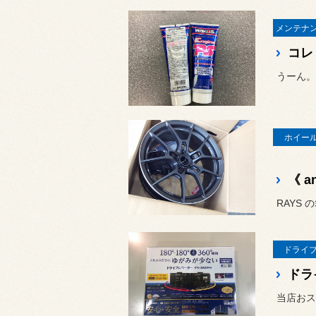
コレ
ホイール
RAYS の
ドライ