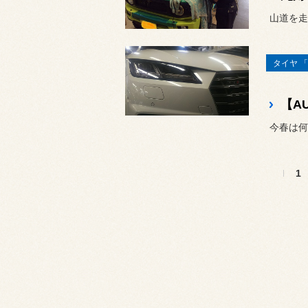
山道を走
タイヤ 「
今春は何
1