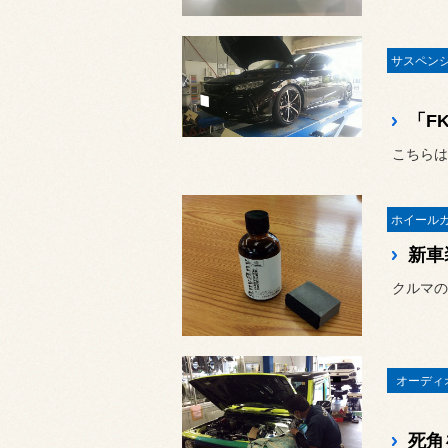
「FK
オーディ
死角