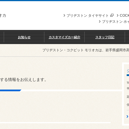
オカ
ブリヂストン タイヤサイト
COCK
ブリヂストン ホ
お知らせ
カスタマイズカー紹介
スタッフ日記
ブリヂストン・コクピット モリオカは、岩手県盛岡市
する情報をお伝えします。
T
平