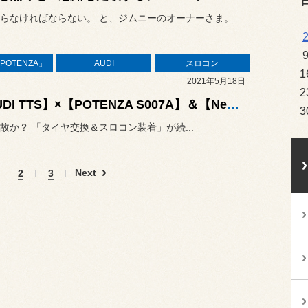
らなければならない。 と、ジムニーのオーナーさま。
POTENZA」
AUDI
スロコン
1
2021年5月18日
2
【AUDI TTS】×【POTENZA S007A】＆【New PPT】☆
3
故か？ 「タイヤ交換＆スロコン装着」が続...
Next
2
3