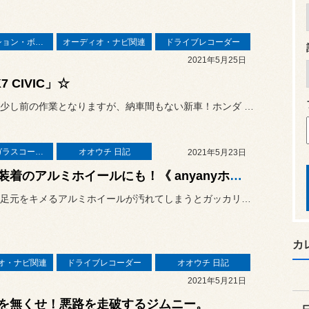
サスペンション・ボディ関連
オーディオ・ナビ関連
ドライブレコーダー
2021年5月25日
7 CIVIC」☆
こちらは少し前の作業となりますが、納車間もない新車！ホンダ シビッ...
ホイールガラスコーティング
オオウチ 日記
2021年5月23日
新車装着のアルミホイールにも！《 anyanyホイールガラスコーティング 》
クルマの足元をキメるアルミホイールが汚れてしまうとガッカリしてしま...
カ
オ・ナビ関連
ドライブレコーダー
オオウチ 日記
2021年5月21日
を無くせ！悪路を走破するジムニー。