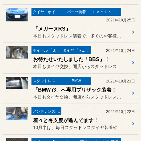
タイヤ・ホイール
パーツ装着
Ｌａｔｉｎ「イタリア・フランス etc」
2021年10月25日
「メガーヌRS」
本日もスタッドレス装着で、多くのお客様にご来店いただきありがとうご...
ホイール 「BBS」
タイヤ 「REGNO」
2021年10月24日
お待たせいたしました「BBS」！
本日もタイヤ交換、開店からスタッドレス装着で多くのお客様にご来店い...
スタッドレスタイヤ 「BLIZZAK」
BMW
2021年10月23日
「BMW i3」へ専用ブリザック装着！
本日もタイヤ交換、開店からスタッドレス装着で多くのお客様にご来店い...
メンテナンス[(オイル・バッテリー・ＲＥＣＳなど)
2021年10月22日
着々と冬支度が進んでます！
10月半ば、毎日スタッドレスタイヤ装着やバッテリー交換など、着々と...