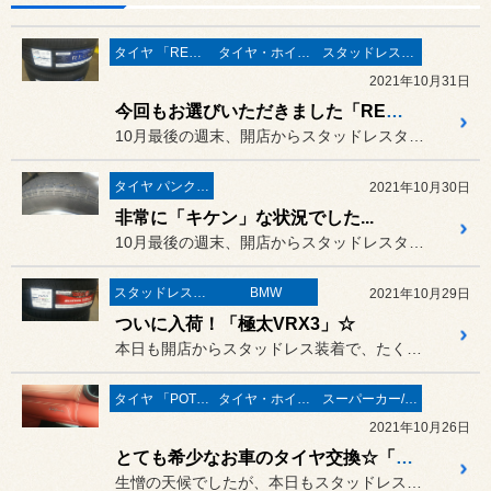
タイヤ 「REGNO」
タイヤ・ホイール
スタッドレスタイヤ 「BLIZZAK」
2021年10月31日
今回もお選びいただきました「REGNO」☆
10月最後の週末、開店からスタッドレスタイヤ交換でフル回転の一日で...
タイヤ パンク/トラブル事例
2021年10月30日
非常に「キケン」な状況でした...
10月最後の週末、開店からスタッドレスタイヤ交換でフル回転の一日で...
スタッドレスタイヤ 「BLIZZAK」
BMW
2021年10月29日
ついに入荷！「極太VRX3」☆
本日も開店からスタッドレス装着で、たくさんのお客様にご来店いただき...
タイヤ 「POTENZA」
タイヤ・ホイール
スーパーカー/スーパースポーツ/ヴィンテージカー
2021年10月26日
とても希少なお車のタイヤ交換☆「POTENZA S007A」装着です♪
生憎の天候でしたが、本日もスタッドレス装着でご来店いただきありがと...