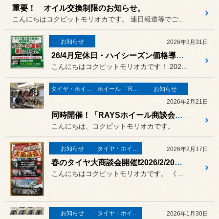
重要！ オイル交換制限のお知らせ。
こんにちはコクピットモリオカです。 連日報道等でご存じの方も多くいら...
お知らせ
2026年3月31日
26/4月定休日・ハイシーズン価格導入のお知らせ。
こんにちはコクピットモリオカです！ 2026年 4月の定休日は
タイヤ・ホイール
ホイール 「RAYS」
お知らせ
2026年2月21日
同時開催！「RAYSホイール商談会！」
こんにちは、コクピットモリオカです。
お知らせ
タイヤ・ホイール
2026年2月17日
春のタイヤ大商談会開催❗️2026/2/20(金) ～3/8(日) まで❗️
こんにちはコクピットモリオカです。 《 春のタイヤ大商談会 》を 2...
お知らせ
タイヤ・ホイール
2026年1月30日