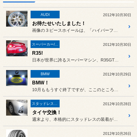
AUDI
2012年10月30日
お待たせいたしました！
画像の３ピースホイールは、「ハイパーフォージド HF-C7」！
スーパーカー/スーパースポーツ/ヴィンテージカー
2012年10月30日
R35!
日本が世界に誇るスーパーマシン、R35GT-R！
BMW
2012年10月29日
BMW！
10月ももうすぐ終了ですが、ここのところBMWのご入庫が続きました！
スタッドレスタイヤ 「BLIZZAK」
2012年10月28日
タイヤ交換！
週末より、本格的にスタッドレスの装着が始まり、たくさんのお客様にご...
2012年10月26日