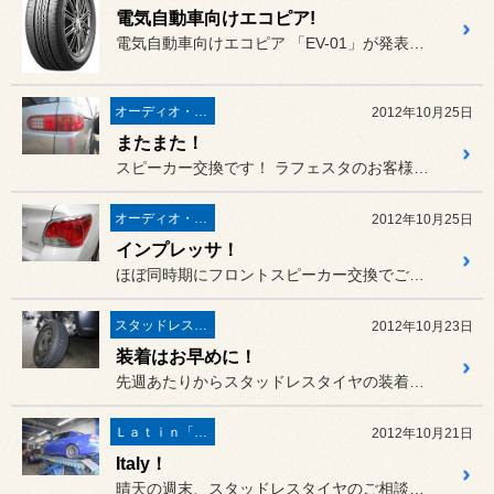
電気自動車向けエコピア!
電気自動車向けエコピア 「EV-01」が発表されました！！！
オーディオ・ナビ関連
2012年10月25日
またまた！
スピーカー交換です！ ラフェスタのお客様へ、アルパイン...
オーディオ・ナビ関連
2012年10月25日
インプレッサ！
ほぼ同時期にフロントスピーカー交換でご入庫いただいた、インプレッサ...
スタッドレスタイヤ 「BLIZZAK」
2012年10月23日
装着はお早めに！
先週あたりからスタッドレスタイヤの装着も増えてきておりますが、今日...
Ｌａｔｉｎ「イタリア・フランス etc」
2012年10月21日
Italy！
晴天の週末、スタッドレスタイヤのご相談や装着など、時間帯によっては...