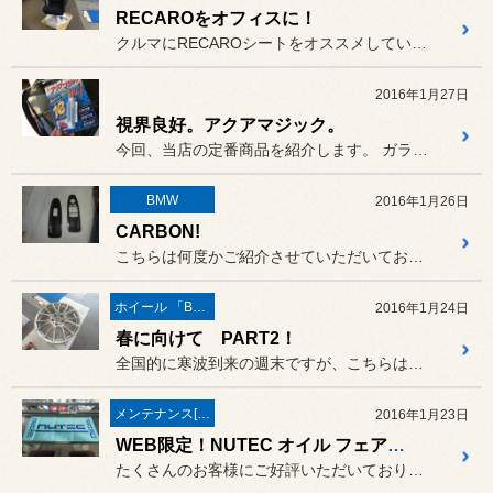
RECAROをオフィスに！
クルマにRECAROシートをオススメしていますが、オフィスにもいか...
2016年1月27日
視界良好。アクアマジック。
今回、当店の定番商品を紹介します。 ガラス面のコーティング剤。アクア...
BMW
2016年1月26日
CARBON!
こちらは何度かご紹介させていただいておりますBMW M4のインテリ...
ホイール 「BBS」
2016年1月24日
春に向けて PART2！
全国的に寒波到来の週末ですが、こちらは先日の「BBS RF」に続き...
メンテナンス[(オイル・バッテリー・ＲＥＣＳなど)
2016年1月23日
WEB限定！NUTEC オイル フェア！！
たくさんのお客様にご好評いただいております、高性能エンジンオイル「...