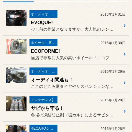
オーディオ・ナビ関連
2016年1月31日
EVOQUE!
少し前の作業となりますが、大人気のレンジローバー イヴォークご入庫...
ホイール 「ECOFORME」
2016年1月30日
ECOFORME!
当店で非常に人気の高いホイール「エコフォルム シリーズ」。
オーディオ・ナビ関連
2016年1月29日
オーディオ関連も！
ここのところ夏タイヤやサスペンションなど、春に向けてのカスタマイズ...
メンテナンス[(オイル・バッテリー・ＲＥＣＳなど)
2016年1月29日
サビから守る！
冬場の凍結防止剤（塩カル）によるサビを防ぐ透明防錆処理剤「サビーズ...
RECAROシート
2016年1月28日