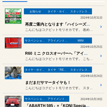
お知らせ
タイヤ・ホイール
スタッドレスタイヤ 「BLIZZAK」
2024年10月31日
再度ご案内となります「ハイシーズン価格」
こんにちはコクピットモリオカです。 改めてお知らせとなります！
サスペンション・ボディ関連
アライメント調整
MINI
2024年10月25日
R60 ミニ クロスオーバーへ「アイバッハ」！
こんにちはコクピットモリオカです。 こちらは少し前のご入庫となります...
タイヤ・ホイール
タイヤ 「REGNO」
スタッドレスタイヤ 「BLIZZAK」
2024年10月24日
まだまだサマータイヤも！
こんにちはコクピットモリオカです。 スタッドレスシーズン突入の季節で...
サスペンション・ボディ関連
アライメント調整
2024年10月19日
「ABARTH 595」×「KONI Special ACTIVE」！