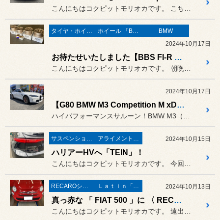
こんにちはコクピットモリオカです。 こちらは少し前のご入庫となります...
タイヤ・ホイール
ホイール 「BBS」
BMW
2024年10月17日
お待たせいたしました【BBS FI-R Evo】！
こんにちはコクピットモリオカです。 朝晩は秋の気配を感じる気温になっ...
2024年10月17日
【G80 BMW M3 Competition M xDrive】×【BBS FI-R Evo】
ハイパフォーマンスサルーン！BMW M3（G80）コンペティション...
サスペンション・ボディ関連
アライメント調整
2024年10月15日
ハリアーHVへ「TEIN」！
こんにちはコクピットモリオカです。 今回もサスペンション交換のご紹介！
RECAROシート
Ｌａｔｉｎ「イタリア・フランス etc」
2024年10月13日
真っ赤な 「 FIAT 500 」に 〈 RECARO RCS 〉
こんにちはコクピットモリオカです。 遠出するのが大好きな FIAT ...