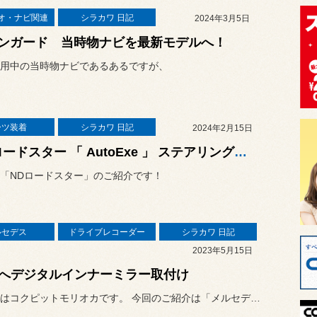
オ・ナビ関連
シラカワ 日記
2024年3月5日
ンガード 当時物ナビを最新モデルへ！
用中の当時物ナビであるあるですが、
ーツ装着
シラカワ 日記
2024年2月15日
NDロードスター 「 AutoExe 」 ステアリング交換」！
「NDロードスター」のご紹介です！
ルセデス
ドライブレコーダー
シラカワ 日記
2023年5月15日
Eへデジタルインナーミラー取付け
こんにちはコクピットモリオカです。 今回のご紹介は「メルセデス･ベン...