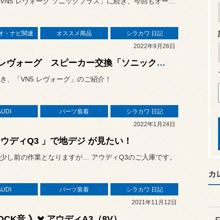
前回の「VN5 レヴォーグ ソニックプラス」に続き、今回もオーディ...
オ・ナビ関連
オススメ商品
シラカワ 日記
2022年9月26日
VN5レヴォーグ スピーカー交換「ソニックプラス」☆
き、「VN5 レヴォーグ」のご紹介！
AUDI
パーツ装着
シラカワ 日記
2022年1月24日
アウディQ3 」で地デジ が見たい！
少し前の作業となりますが… アウディQ3のご入庫です。
カ
AUDI
パーツ装着
シラカワ 日記
2021年11月12日
OCK音 》✖️ アウディA3（8V）