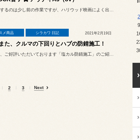
本日紹介するのは少し前の作業ですが、ハリウッド映画によく出てくる
1
スメ商品
シラカワ 日記
2021年2月19日
2
また、クルマの下回りとハブの防錆施工！
3
またまた、ご好評いただいております「塩カル防錆施工」のご紹介です。
Next
2
3