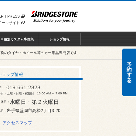
PIT PRESS
イールサイト
車種別カスタム事例集
ショップ情報
高松のタイヤ・ホイール等のカー用品専門店です。
ショップ情報
019-661-2323
EL
日・土曜・日曜・祝祭日 10:00 AM ～ 7:00 PM
水曜日・第２火曜日
定休日
岩手県盛岡市高松2丁目3-20
住所
アクセスマップ