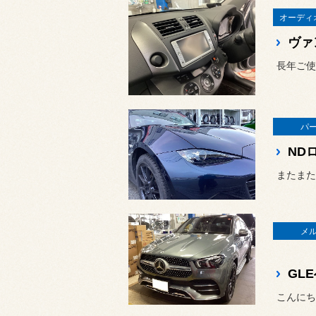
オーディ
ヴァ
長年ご使
パ
またまた
メ
GL