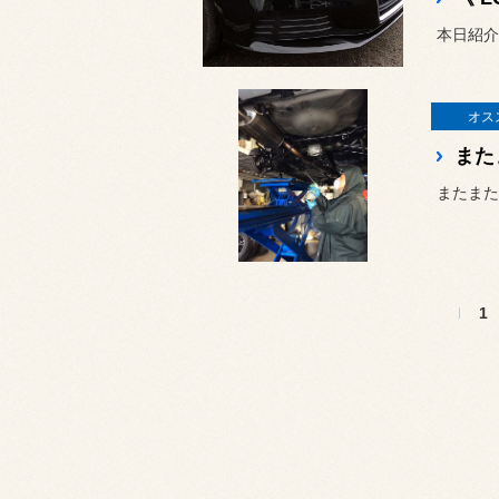
オス
また
1