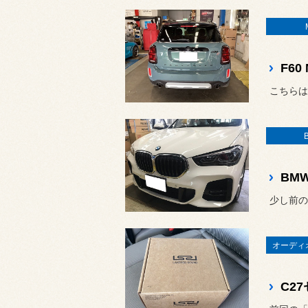
F6
こちらは
少し前の
オーディ
C2