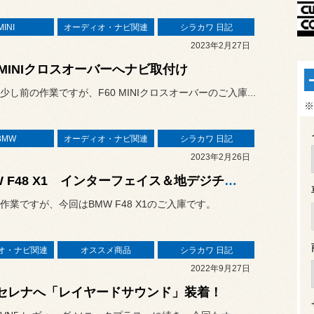
MINI
オーディオ・ナビ関連
シラカワ 日記
2023年2月27日
0 MINIクロスオーバーへナビ取付け
少し前の作業ですが、F60 MINIクロスオーバーのご入庫...
※
BMW
オーディオ・ナビ関連
シラカワ 日記
2023年2月26日
BMW F48 X1 インターフェイス＆地デジチューナー取付け
作業ですが、今回はBMW F48 X1のご入庫です。
オ・ナビ関連
オススメ商品
シラカワ 日記
2022年9月27日
7セレナへ「レイヤードサウンド」装着！