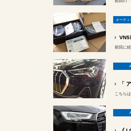
オーディ
前回に続
「 
こちらは
《 L