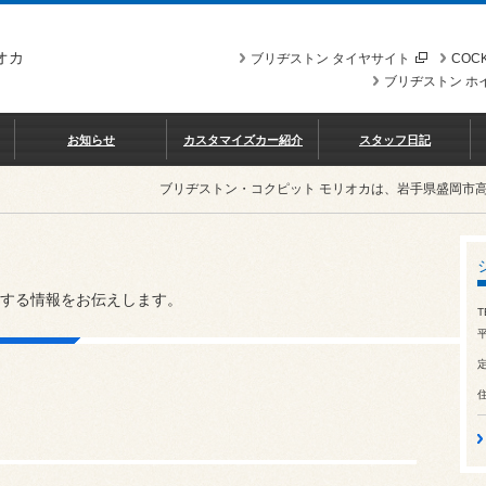
オカ
ブリヂストン タイヤサイト
COCK
ブリヂストン ホ
お知らせ
カスタマイズカー紹介
スタッフ日記
ブリヂストン・コクピット モリオカは、岩手県盛岡市
する情報をお伝えします。
T
平