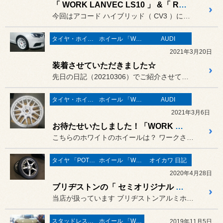
「 WORK LANVEC LS10 」 &「 REGNO GR-XⅡ 」 アコードハイブリッドに装着。
今回はアコード ハイブリッド（ CV3 ）に「 WORK 」の新製...
タイヤ・ホイール
ホイール 「WORK」
AUDI
2021年3月20日
装着させていただきました☆
先日の日記（20210306）でご紹介させていただいたホワイトの「...
タイヤ・ホイール
ホイール 「WORK」
AUDI
2021年3月6日
お待たせいたしました！「WORK EMOTION M8R トクシュ」☆
こちらのホワイトのホイールは？ ワークさんのスポーツホイール「ワ...
タイヤ 「POTENZA」
ホイール 「WORK」
オイカワ 日記
2020年4月28日
ブリヂストンの「 セミオリジナル ホイール 」 『 WORK EMOTION T5R 』
当店が扱っています ブリヂストンアルミホイールには「 POTENZ...
スタッドレスタイヤ 「BLIZZAK」
ホイール 「WORK」
2019年11月5日