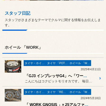
スタッフ日記
スタッフがさまざまなテーマでクルマに関する情報をお伝えしま
す。
ホイール 「WORK」
タイヤ・ホイール
タイヤ 「POTENZA」
ホイール 「WORK」
2025年4月11日
「GJ3 インプレッサG4」へ「ワークエモーションT7R × ポテンザ アドレナリン RE004」！
こんにちはコクピットモリオカです。 毎日サマータイヤへの交換でフル回...
タイヤ・ホイール
タイヤ 「REGNO」
ホイール 「WORK」
2024年5月18日
「 WORK GNOSIS 」× 25アルファードへ！