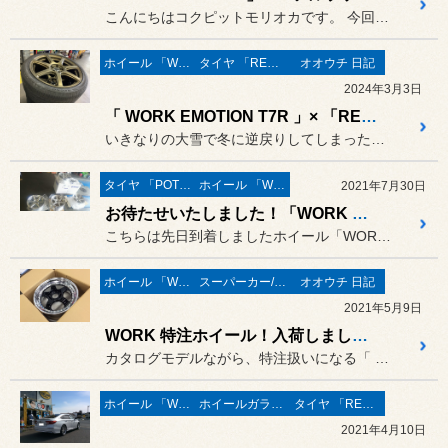
こんにちはコクピットモリオカです。 今回の記事は少々タイムラグがあり...
ホイール 「WORK」
タイヤ 「REGNO」
オオウチ 日記
2024年3月3日
「 WORK EMOTION T7R 」× 「REGNO」 レガシィツーリングワゴンに装着！
いきなりの大雪で冬に逆戻りしてしまった盛岡ですが、
タイヤ 「POTENZA」
ホイール 「WORK」
2021年7月30日
お待たせいたしました！「WORK ZEAST」☆
こちらは先日到着しましたホイール「WORK ZEAST ST1」。
ホイール 「WORK」
スーパーカー/スーパースポーツ/ヴィンテージカー
オオウチ 日記
2021年5月9日
WORK 特注ホイール！入荷しました！
カタログモデルながら、特注扱いになる「 WORK MEISTER...
ホイール 「WORK」
ホイールガラスコーティング
タイヤ 「REGNO」
2021年4月10日