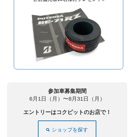
参加車募集期間
6
月
1
日（月）〜
8
月
31
日（月）
エントリーはコクピットのお店で！
ショップを探す