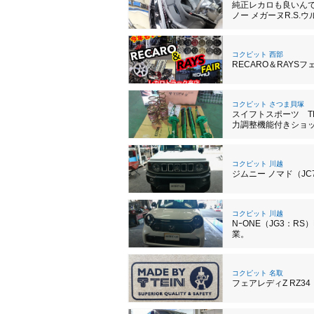
純正レカロも良いん
ノー メガーヌR.S.ウ
コクピット 西部
RECARO＆RAYS
コクピット さつま貝塚
スイフトスポーツ TEIN
力調整機能付きショ
コクピット 川越
ジムニー ノマド（J
コクピット 川越
NｰONE（JG3：
業。
コクピット 名取
フェアレディZ RZ3