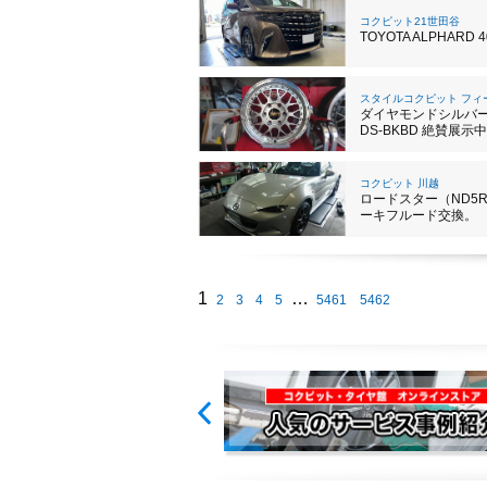
コクピット21世田谷
TOYOTA ALPHARD 4
スタイルコクピット フィ
ダイヤモンドシルバー × B
DS-BKBD 絶賛展示
コクピット 川越
ロードスター（ND5
ーキフルード交換。
1
…
2
3
4
5
5461
5462