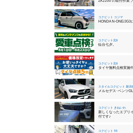
ZK2200 の取付作業 
コクピット コジマ
HONDA N-ONE
コクピット北6
仙台七夕。
コクピット北6
タイヤ無料点検実施
スタイルコクピット 新潟
メルセデス･ベンツG
コクピット きねいわ
新しくなったエブリ
付です♪
コクピット 55