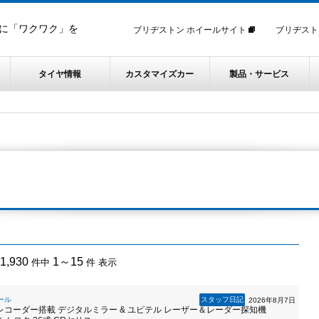
に「ワクワク」を
ブリヂストン ホイールサイト
ブリヂスト
タイヤ情報
カスタマイズカー
製品・サービス
1,930
1～15
件中
件 表示
ール
スタッフ日記
2026年8月7日
レコーダー搭載 デジタルミラー & ユピテル レーザー＆レーダー探知機