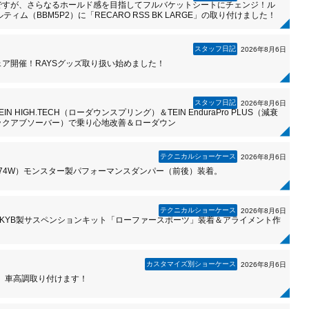
ですが、さらなるホールド感を目指してフルバケットシートにチェンジ！ル
ルティム（BBM5P2）に「RECARO RSS BK LARGE」の取り付けました！
スタッフ日記
2026年8月6日
フェア開催！RAYSグッズ取り扱い始めました！
スタッフ日記
2026年8月6日
 HIGH.TECH（ローダウンスプリング）＆TEIN EnduraPro PLUS（減衰
ックアブソーバー）で乗り心地改善＆ローダウン
テクニカルショーケース
2026年8月6日
C74W）モンスター製パフォーマンスダンパー（前後）装着。
テクニカルショーケース
2026年8月6日
RS）KYB製サスペンションキット「ローファースポーツ」装着＆アライメント作
カスタマイズ別ショーケース
2026年8月6日
4 車高調取り付けます！