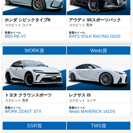
ホンダ シビックタイプR
アウディ S5スポーツバック
コクピット コジマ
コクピット 荒井
装着ホイール
装着ホイール
BBS RE-V7
RAYS VOLK RACING G025
WORK賞
Weds賞
トヨタ クラウンスポーツ
レクサス IS
コクピット 荒井
コクピット コジマ
装着ホイール
装着ホイール
WORK ZEAST STX
Weds MAVERICK 1410S
SSR賞
TWS賞