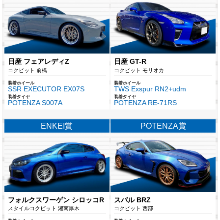
日産 フェアレディZ
日産 GT-R
コクピット 前橋
コクピット モリオカ
装着ホイール
装着ホイール
SSR EXECUTOR EX07S
TWS Exspur RN2+udm
装着タイヤ
装着タイヤ
POTENZA S007A
POTENZA RE-71RS
ENKEI賞
POTENZA賞
フォルクスワーゲン シロッコR
スバル BRZ
スタイルコクピット 湘南厚木
コクピット 西部