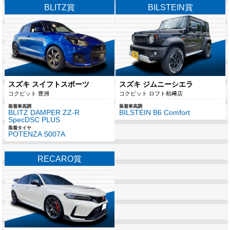
BLITZ賞
BILSTEIN賞
スズキ スイフトスポーツ
スズキ ジムニーシエラ
コクピット 豊洲
コクピット ロフト柏﨑店
装着車高調
装着車高調
BLITZ DAMPER ZZ-R
BILSTEIN B6 Comfort
SpecDSC PLUS
装着タイヤ
POTENZA S007A
RECARO賞