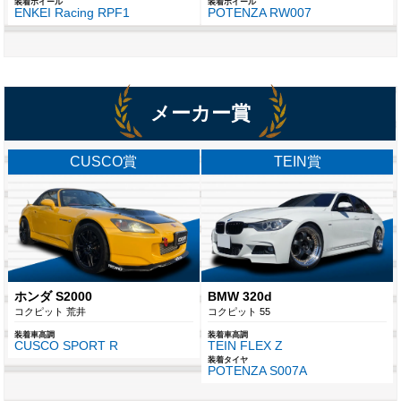
装着ホイール
装着ホイール
ENKEI Racing RPF1
POTENZA RW007
メーカー賞
CUSCO賞
TEIN賞
ホンダ S2000
BMW 320d
コクピット 荒井
コクピット 55
装着車高調
装着車高調
CUSCO SPORT R
TEIN FLEX Z
装着タイヤ
POTENZA S007A