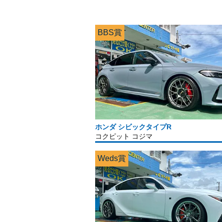
BBS賞
ホンダ シビックタイプR
コクピット コジマ
Weds賞