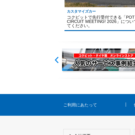
スタマイズ
カスタマイズカー
スの車高調装着、仕上げはア
整
コクピットで先行受付できる「POTE
CIRCUIT MEETING! 2026」につ
てください。
ご利用にあたって