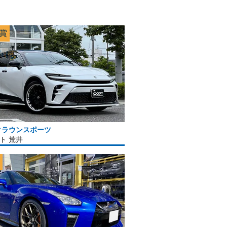
K賞
クラウンスポーツ
ト 荒井