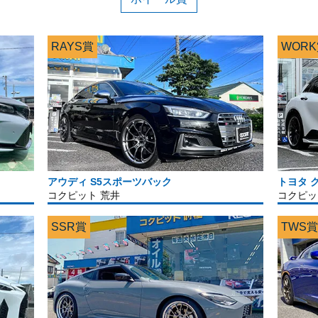
RAYS賞
WOR
アウディ S5スポーツバック
トヨタ 
コクピット 荒井
コクピッ
SSR賞
TWS賞