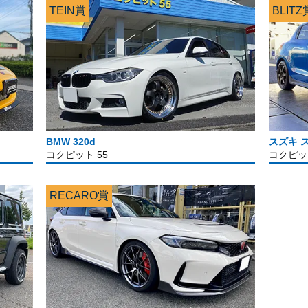
TEIN賞
BLITZ
BMW 320d
スズキ 
コクピット 55
コクピッ
RECARO賞