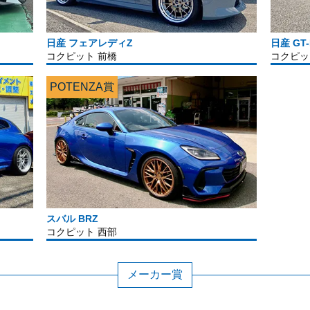
日産 フェアレディZ
日産 GT-
コクピット 前橋
コクピッ
POTENZA賞
スバル BRZ
コクピット 西部
メーカー賞