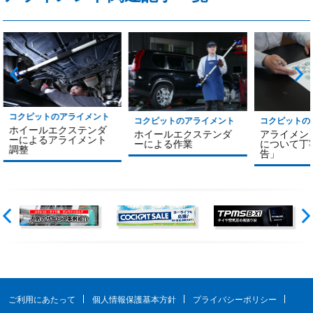
コクピットのアライメント
コクピットのアライメント
コクピットの
ホイールエクステンダ
ホイールエクステンダ
アライメン
ーによるアライメント
ーによる作業
について丁
調整
告」
ご利用にあたって
個人情報保護基本方針
プライバシーポリシー