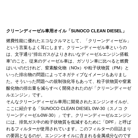
クリーンディーゼル車用オイル「SUNOCO CLEAN DIESEL」
燃費性能に優れたエコなクルマとして、「クリーンディーゼル」
という言葉もよく耳にします。クリーンディーゼル車というの
は、文字通り“排出ガスがよりきれいなディーゼルエンジン搭載
車”のこと。従来のディーゼル車は、ガソリン車に比べると燃費
はいいのだけれど、窒素酸化物（NOx）や粒子状物質（PM）と
いった排出物の問題によってネガティブなイメージもありまし
た。そういった問題への規制強化等もあって、粒子状物質や窒素
酸化物の排出量を減らすべく開発されたのが「クリーンディーゼ
ルエンジン」です。
そんなクリーンディーゼル車用に開発されたエンジンオイルが、
ここに紹介する「SUNOCO CLEAN DIESEL 0W-30（スノコ ク
リーンディーゼル0W-30）」です。クリーンディーゼルエンジン
には、排気ガス中の粒子状物質を低減するために「DPF」と呼ば
れるフィルターが使用されています。このフィルターの目詰まり
の要因となるのが、エンジンオイルに含まれる金属成分なのです