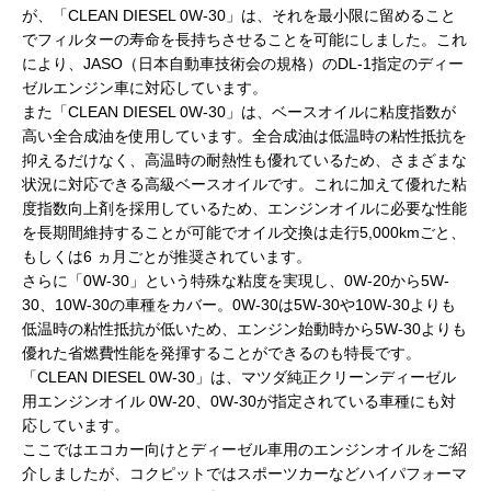
が、「CLEAN DIESEL 0W-30」は、それを最小限に留めること
でフィルターの寿命を長持ちさせることを可能にしました。これ
により、JASO（日本自動車技術会の規格）のDL-1指定のディー
ゼルエンジン車に対応しています。
また「CLEAN DIESEL 0W-30」は、ベースオイルに粘度指数が
高い全合成油を使用しています。全合成油は低温時の粘性抵抗を
抑えるだけなく、高温時の耐熱性も優れているため、さまざまな
状況に対応できる高級ベースオイルです。これに加えて優れた粘
度指数向上剤を採用しているため、エンジンオイルに必要な性能
を長期間維持することが可能でオイル交換は走行5,000kmごと、
もしくは6 ヵ月ごとが推奨されています。
さらに「0W-30」という特殊な粘度を実現し、0W-20から5W-
30、10W-30の車種をカバー。0W-30は5W-30や10W-30よりも
低温時の粘性抵抗が低いため、エンジン始動時から5W-30よりも
優れた省燃費性能を発揮することができるのも特長です。
「CLEAN DIESEL 0W-30」は、マツダ純正クリーンディーゼル
用エンジンオイル 0W-20、0W-30が指定されている車種にも対
応しています。
ここではエコカー向けとディーゼル車用のエンジンオイルをご紹
介しましたが、コクピットではスポーツカーなどハイパフォーマ