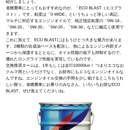
紹介しましょう。
省燃費車にとってもおすすめなのが、「ECO BLAST（エコブラ
スト）」です。粘度は「0-WIDE」というちょっと珍しい表記。
マルチに対応するエンジンオイルで、純正指定粘度の「0W-16」
「0W-20」「0W-30」「5W-20」「5W-30」などに幅広く使用で
きます。
これに加えて、ECO BLASTにはもうひとつ大きな魅力がありま
す。2種類の合成油ベースを配合し、熱によるエンジン内部ダメ
ージから保護するとともに、オイル性能の低下も抑制するので、
優れたロングライフ性能を実現しているのです。
交換推奨タームは、1年もしくは走行10000km！ つまりエコなお
クルマ用というだけでなく、お財布にもエコなエンジンオイルな
んですね。エンジンオイル交換の手間を少し省けるところもうれ
しい限り。省燃費車にお乗りのみなさん、いろいろお得なECO
BLAST、ぜひ覚えてくださいね。