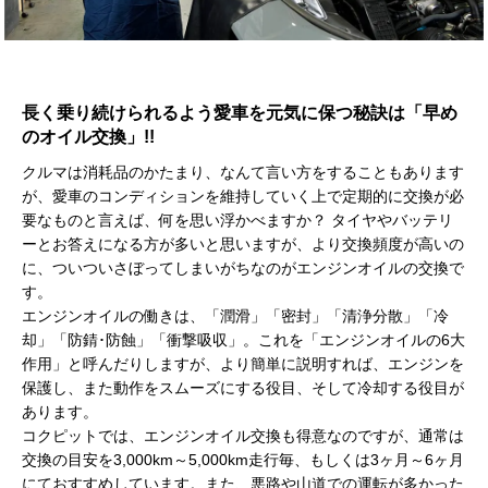
長く乗り続けられるよう愛車を元気に保つ秘訣は「早め
のオイル交換」!!
クルマは消耗品のかたまり、なんて言い方をすることもあります
が、愛車のコンディションを維持していく上で定期的に交換が必
要なものと言えば、何を思い浮かべますか？ タイヤやバッテリ
ーとお答えになる方が多いと思いますが、より交換頻度が高いの
に、ついついさぼってしまいがちなのがエンジンオイルの交換で
す。
エンジンオイルの働きは、「潤滑」「密封」「清浄分散」「冷
却」「防錆･防蝕」「衝撃吸収」。これを「エンジンオイルの6大
作用」と呼んだりしますが、より簡単に説明すれば、エンジンを
保護し、また動作をスムーズにする役目、そして冷却する役目が
あります。
コクピットでは、エンジンオイル交換も得意なのですが、通常は
交換の目安を3,000km～5,000km走行毎、もしくは3ヶ月～6ヶ月
にておすすめしています。また、悪路や山道での運転が多かった