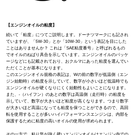
【エンジンオイルの粘度】
続いて「粘度」につてご説明します。ドーナツマークにも記され
ていますが、「5W-30」とか「10W-30」という表記を目にした
ことはありませんか？ これは「SAE粘度番号」と呼ばれるもの
でオイルのねばり具合を示しています。エンジンオイルのパッケ
ージなどにも記載されており、おクルマにあった粘度を選んでい
ただくことが基本になります。
このエンジンオイル規格の表記は、Wの前の数字が低温側（エン
ジン始動時）の粘度を示していて、数字が小さいほど低温時でも
エンジンオイルが硬くなりにくく始動性もよいことになります。
また、-（ハイフン）のあとの数字は高温側（走行時）の粘度を
示していて、数字が大きいほど粘度が高くなります。つまり数字
が大きいほど高温になっても粘度を保つことができるので、高回
転を使用することが多いハイパフォーマンスエンジンは、内部を
保護するために粘度の高いオイルの使用が求められます。
その一方で、粘り気が強く硬いエンジンオイルはエンジン内での