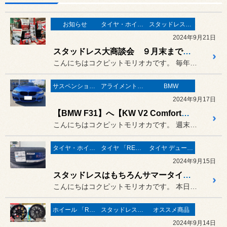
お知らせ
タイヤ・ホイール
スタッドレスタイヤ 「BLIZZAK」
2024年9月21日
スタッドレス大商談会 ９月末まで！！
こんにちはコクピットモリオカです。 毎年９月恒例の「スタッドレス大商...
サスペンション・ボディ関連
アライメント調整
BMW
2024年9月17日
【BMW F31】へ【KW V2 Comfort】！
こんにちはコクピットモリオカです。 週末はスタッドレスタイヤのご相談...
タイヤ・ホイール
タイヤ 「REGNO」
タイヤ デューラー／アレンザ
2024年9月15日
スタッドレスはもちろんサマータイヤも！！
こんにちはコクピットモリオカです。 本日もスタッドレスタイヤのご相談...
ホイール 「RAYS」
スタッドレスタイヤ 「BLIZZAK」
オススメ商品
2024年9月14日