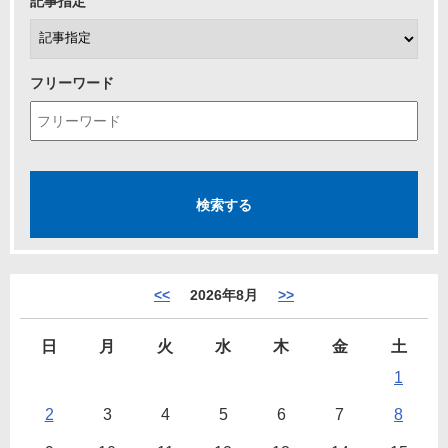
記事指定
フリーワード
<<
2026年8月
>>
日
月
火
水
木
金
土
1
2
3
4
5
6
7
8