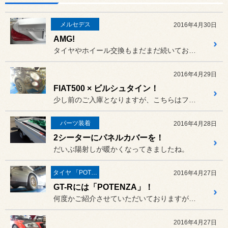
メルセデス
2016年4月30日
AMG!
タイヤやホイール交換もまだまだ続いておりますが、こちらも少し前にご...
2016年4月29日
FIAT500 × ビルシュタイン！
少し前のご入庫となりますが、こちらはフィアット500 ツインエアー...
パーツ装着
2016年4月28日
2シーターにパネルカバーを！
だいぶ陽射しが暖かくなってきましたね。
タイヤ 「POTENZA」
2016年4月27日
GT-Rには「POTENZA」！
何度かご紹介させていただいておりますが、こちらはR33GT-R「オ...
2016年4月27日