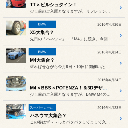
TT × ビルシュタイン！
少し前のご入庫となりますが、リフレッシュも兼ねてダンパー交換などで...
BMW
2016年4月26日
X5大集合？
先日の「ハネウマ」・「M4」に続き、今回はBMWのSUV「X5」の...
BMW
2016年4月24日
M4大集合？
遅ればせながら今月9日・10日に開催いたしました「ビルシュタイン ...
2016年4月24日
M4 × BBS × POTENZA！＆3Dデザインなど！
少し前のご入庫となりますが、BMW M4のご入庫です。
スーパーカー/スーパースポーツ/ヴィンテージカー
2016年4月23日
ハネウマ大集合？
この春はず～～っとバタバタしてまして久しぶりの更新となってしまいま...