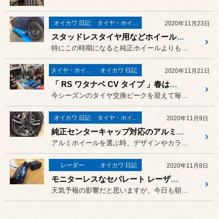
オイカワ 日記
タイヤ・ホイール
2020年11月23日
スタッドレスタイヤ用などホイールの〈 マッチング 〉
特にこの時期になると純正ホイールよりも小径のホイールを選ぶことがよ...
タイヤ・ホイール
オイカワ 日記
2020年11月21日
「 RS ワタナベ CV タイプ 」春はまだかな・・・・
今シーズンのタイヤ交換ピークを迎えて毎日、毎晩こんなシーンです。
オイカワ 日記
タイヤ・ホイール
2020年11月9日
純正センターキャップ対応のアルミホイールもあります。
アルミホイールを選ぶ時、デザインやカラーはもちろんですが、純正のセ...
レーダー
オイカワ 日記
2020年11月8日
モニターレスなセパレート レーザー&レーダー探知機「 CELLSTAR AR-8 」
天気予報の影響だと思いますが、今日も朝から一日中「 スタッドレスタ...