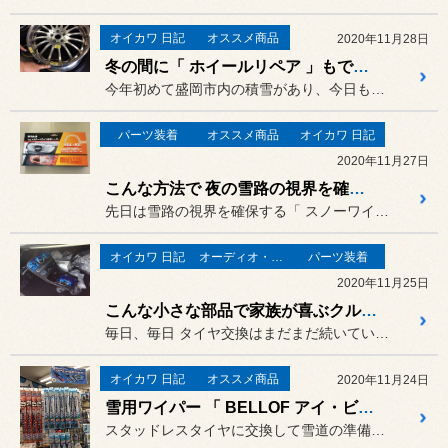
オイカワ 日記
オススメ商品
2020年11月28日
冬の間に「 ホイールリペア 」もできます。
今年初めて盛岡市内の積雪があり、今日もピットではたくさんのタイヤ交...
パーツ装着
オススメ商品
オイカワ 日記
2020年11月27日
こんな方法で 夜の雪路の視界を確保。
先日は雪路の視界を確保する「 スノーワイパー 」を紹介しましたが・...
オイカワ 日記
オーディオ・ナビ関連
パーツ装着
2020年11月25日
こんな小さな部品で家族が喜ぶクルマに。
毎日、毎日 タイヤ交換はまだまだ続いていますが・・・・・
オイカワ 日記
オススメ商品
2020年11月24日
雪用ワイパー 「 BELLOF アイ・ビューティースノーワイパー 」
スタッドレスタイヤに交換して雪道の準備も万全。