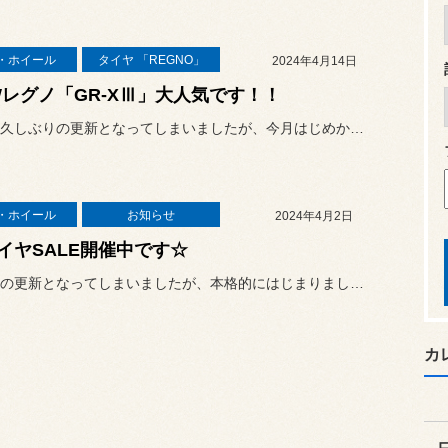
・ホイール
タイヤ 「REGNO」
2024年4月14日
Wレグノ「GR-XⅢ」大人気です！！
またまた久しぶりの更新となってしまいましたが、今月はじめからず～～...
・ホイール
お知らせ
2024年4月2日
イヤSALE開催中です☆
久しぶりの更新となってしまいましたが、本格的にはじまりましたタイヤ...
カ