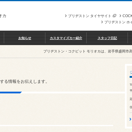
オカ
ブリヂストン タイヤサイト
COCK
ブリヂストン ホ
お知らせ
カスタマイズカー紹介
スタッフ日記
ブリヂストン・コクピット モリオカは、岩手県盛岡市
する情報をお伝えします。
T
平