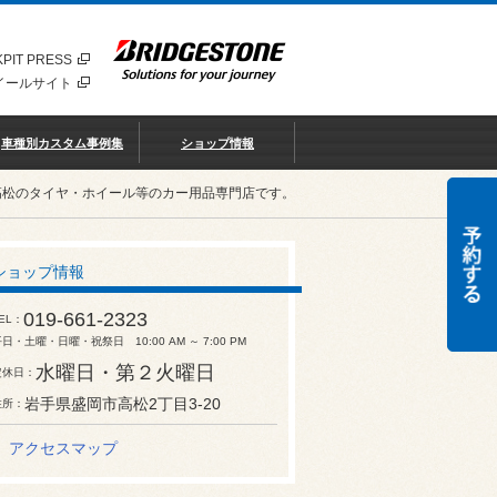
PIT PRESS
イールサイト
車種別カスタム事例集
ショップ情報
高松のタイヤ・ホイール等のカー用品専門店です。
ショップ情報
019-661-2323
EL
日・土曜・日曜・祝祭日 10:00 AM ～ 7:00 PM
水曜日・第２火曜日
定休日
岩手県盛岡市高松2丁目3-20
住所
アクセスマップ