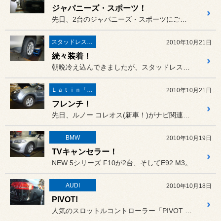
ジャパニーズ・スポーツ！
先日、2台のジャパニーズ・スポーツにご入庫いただきました。
スタッドレスタイヤ 「BLIZZAK」
2010年10月21日
続々装着！
朝晩冷え込んできましたが、スタッドレスタイヤに履き替え作業も増えて...
Ｌａｔｉｎ「イタリア・フランス etc」
2010年10月21日
フレンチ！
先日、ルノー コレオス(新車！)がナビ関連の作業にてご入庫いただき...
BMW
2010年10月19日
TVキャンセラー！
NEW 5シリーズ F10が2台、そしてE92 M3。
AUDI
2010年10月18日
PIVOT!
人気のスロットルコントローラー「PIVOT 3DRIVE」！