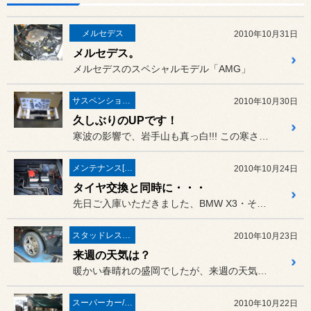
メルセデス
2010年10月31日
メルセデス。
メルセデスのスペシャルモデル「AMG」
サスペンション・ボディ関連
2010年10月30日
久しぶりのUPです！
寒波の影響で、岩手山も真っ白!!! この寒さで、スタッドレスタイヤへ...
メンテナンス[(オイル・バッテリー・ＲＥＣＳなど)
2010年10月24日
タイヤ交換と同時に・・・
先日ご入庫いただきました、BMW X3・そしてプジョー206のお客...
スタッドレスタイヤ 「BLIZZAK」
2010年10月23日
来週の天気は？
暖かい春晴れの盛岡でしたが、来週の天気予報は下り坂。
スーパーカー/スーパースポーツ/ヴィンテージカー
2010年10月22日