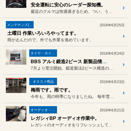
安全運転に安心のレーダー探知機。
最近のクルマは快適過ぎるため、つい、うっかりスピードが出過ぎてしま...
メンテナンス[(オイル・バッテリー・ＲＥＣＳなど)
2016年6月25日
土曜日 作業いろいろやってます。
雨が止んだので、外でも作業を進めています。
タイヤ・ホイール
2016年6月24日
BBS アルミ鍛造2ピース 新製品情報！
7月より受注開始。鍛造製法2ピース構造の『RI-S』が登場します。
オススメ商品
2016年6月23日
梅雨です。雨です。
今年も、雨の時季になりましたね。 毎年雪には備える東北地方ですが、...
オーディオ・ナビ関連
2016年6月21日
レガシィBP オーディオ作業中。
レガシィのオーディオをリフレッシュしています。