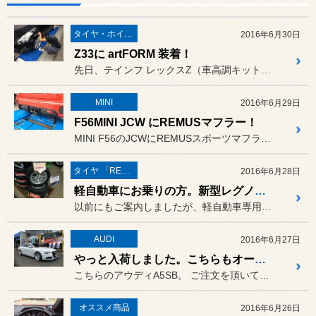
タイヤ・ホイール
2016年6月30日
Z33に artFORM 装着！
先日、テインフ レックスZ（車高調キット）でローダウンしたZ33に...
MINI
2016年6月29日
F56MINI JCW にREMUSマフラー！
MINI F56のJCWにREMUSスポーツマフラーを取付けです。
タイヤ 「REGNO」
2016年6月28日
軽自動車にお乗りの方。新型レグノに試乗できます！
以前にもご案内しましたが、軽自動車専用タイヤの新製品、REGNO ...
AUDI
2016年6月27日
やっと入荷しました。こちらもオーダーホイール！
こちらのアウディA5SB。 ご注文を頂いてから4ヶ月！ ...
オススメ商品
2016年6月26日