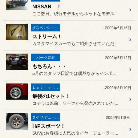
NISSAN ！
ここ数日、現行モデルからホットなモデルまで日産車のご入庫が多かった...
サスペンション・ボディ関連
2009年5月16日
ストリーム！
カスタマイズカーでもご紹介させていただいております スポーティミニ...
パーツ装着
2009年5月12日
もちろん・・・
5月のスタッフ日記では偶然ながらインポートカーが続いておりましたが...
Ｌａｔｉｎ「イタリア・フランス etc」
2009年5月10日
最後の1セット！
コチラは以前、ワークから発売されていたインポートカー用ホイール「W...
タイヤ デューラー／アレンザ
2009年5月8日
H/Pスポーツ！
SUVのお客様に人気のタイヤ「デューラー」シリーズの中でも、最近装...