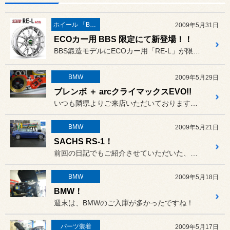
ホイール 「BBS」
2009年5月31日
ECOカー用 BBS 限定にて新登場！！
BBS鍛造モデルにECOカー用「RE-L」が限定にて新登場いたしま...
BMW
2009年5月29日
ブレンボ ＋ arcクライマックスEVO!!
いつも隣県よりご来店いただいておりますE90のお客様です。
BMW
2009年5月21日
SACHS RS-1！
前回の日記でもご紹介させていただいた、鮮やかなブルーのE90のお客...
BMW
2009年5月18日
BMW！
週末は、BMWのご入庫が多かったですね！
パーツ装着
2009年5月17日