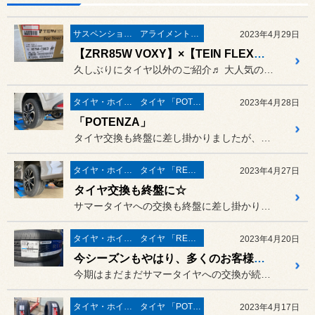
サスペンション・ボディ関連
アライメント調整
2023年4月29日
【ZRR85W VOXY】×【TEIN FLEX Z】
久しぶりにタイヤ以外のご紹介♬ 大人気の車高調キット「テイン F...
タイヤ・ホイール
タイヤ 「POTENZA」
2023年4月28日
「POTENZA」
タイヤ交換も終盤に差し掛かりましたが、当店で大人気のブリヂストンス...
タイヤ・ホイール
タイヤ 「REGNO」
2023年4月27日
タイヤ交換も終盤に☆
サマータイヤへの交換も終盤に差し掛かりましたが、交換作業は「予約優...
タイヤ・ホイール
タイヤ 「REGNO」
2023年4月20日
今シーズンもやはり、多くのお客様にお選びいただいております「REGNO」☆
今期はまだまだサマータイヤへの交換が続いておりますが、交換作業は「...
タイヤ・ホイール
タイヤ 「POTENZA」
2023年4月17日