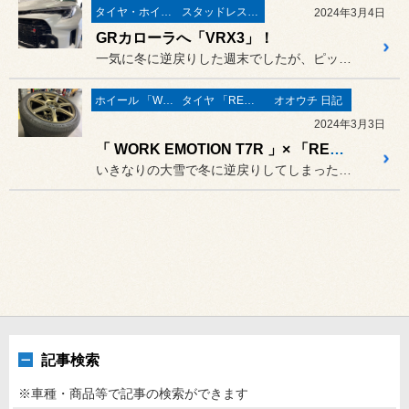
タイヤ・ホイール
スタッドレスタイヤ 「BLIZZAK」
2024年3月4日
GRカローラへ「VRX3」！
一気に冬に逆戻りした週末でしたが、ピットにはホットなスポーツモデル...
ホイール 「WORK」
タイヤ 「REGNO」
オオウチ 日記
2024年3月3日
「 WORK EMOTION T7R 」× 「REGNO」 レガシィツーリングワゴンに装着！
いきなりの大雪で冬に逆戻りしてしまった盛岡ですが、
記事検索
※車種・商品等で記事の検索ができます