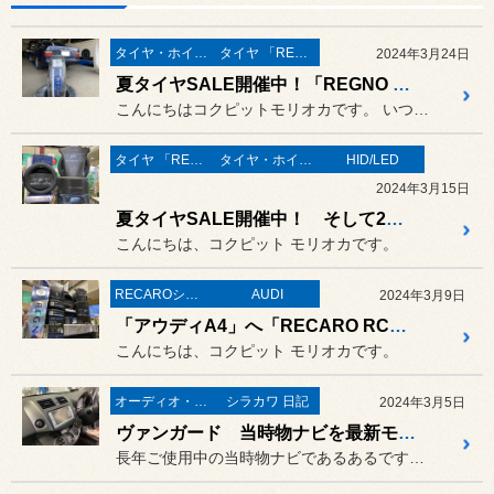
タイヤ・ホイール
タイヤ 「REGNO」
2024年3月24日
夏タイヤSALE開催中！「REGNO GR-XⅢ」装着です☆
こんにちはコクピットモリオカです。 いつもながらバタバタしてまして数...
タイヤ 「REGNO」
タイヤ・ホイール
HID/LED
2024年3月15日
夏タイヤSALE開催中！ そして2台のプリウスへ「BELLOF」装着です☆
こんにちは、コクピット モリオカです。
RECAROシート
AUDI
2024年3月9日
「アウディA4」へ「RECARO RCS」！夏タイヤも続々と入荷中です☆
こんにちは、コクピット モリオカです。
オーディオ・ナビ関連
シラカワ 日記
2024年3月5日
ヴァンガード 当時物ナビを最新モデルへ！
長年ご使用中の当時物ナビであるあるですが、