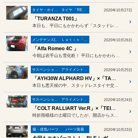
タイヤ・ホイール
タイヤ 「REGNO」
2020年10月27日
「TURANZA T001」
本日も、平日にもかかわらず「スタッドレス交換」、たくさんのお客様に...
メンテナンス[(オイル・バッテリー・ＲＥＣＳなど)
Ｌａｔｉｎ「イタリア・フランス etc」
2020年10月26日
「Alfa Romeo 4C 」
今朝は岩手山も雪化粧！ 平日にもかかわらず、スタッドレス...
サスペンション・ボディ関連
アライメント調整
2020年10月25日
「AYH30W ALPHARD HV」×「TANABE NF210」
本日も悪天候の中、スタッドレスタイヤ交換で多くのお客様にご来店いた...
サスペンション・ボディ関連
アライメント調整
2020年10月24日
「COLT RALLIART Ver.R」×「TEIN FLEX Z」!
時折雨模様の土曜日でしたが、開店からスタッドレス交換でフル回転！
吸・排気パーツ
パーツ装着
2020年10月23日