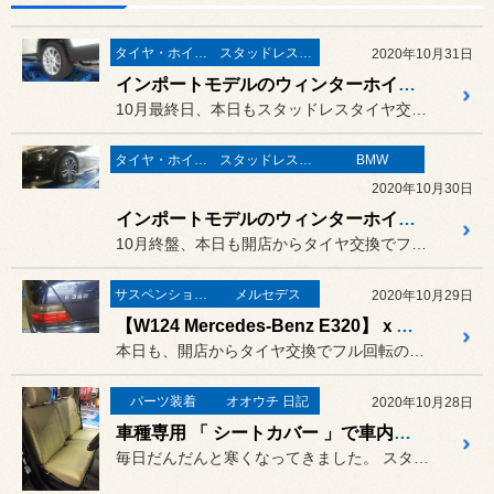
タイヤ・ホイール
スタッドレスタイヤ 「BLIZZAK」
2020年10月31日
インポートモデルのウィンターホイール PART2！
10月最終日、本日もスタッドレスタイヤ交換でフル回転の一日でした。
タイヤ・ホイール
スタッドレスタイヤ 「BLIZZAK」
BMW
2020年10月30日
インポートモデルのウィンターホイール！
10月終盤、本日も開店からタイヤ交換でフル回転の一日でした。
サスペンション・ボディ関連
メルセデス
2020年10月29日
【W124 Mercedes-Benz E320】ｘ【SACHS Shock Absorber】
本日も、開店からタイヤ交換でフル回転の一日でした。
パーツ装着
オオウチ 日記
2020年10月28日
車種専用 「 シートカバー 」で車内を一新！
毎日だんだんと寒くなってきました。 スタッドレスタイヤへの交換も日に...