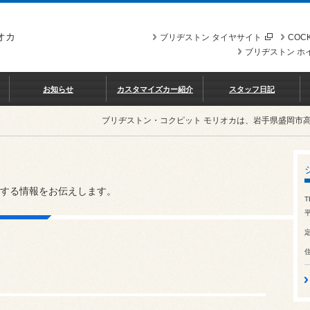
オカ
ブリヂストン タイヤサイト
COCK
ブリヂストン ホ
お知らせ
カスタマイズカー紹介
スタッフ日記
ブリヂストン・コクピット モリオカは、岩手県盛岡市
する情報をお伝えします。
T
平