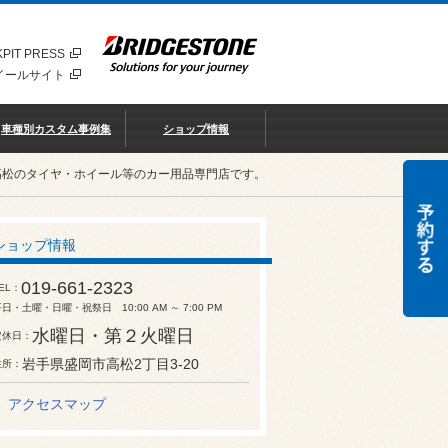
PIT PRESS
イールサイト
車種別カスタム事例集
ショップ情報
高松のタイヤ・ホイール等のカー用品専門店です。
ショップ情報
019-661-2323
EL
日・土曜・日曜・祝祭日 10:00 AM ～ 7:00 PM
水曜日・第２火曜日
定休日
岩手県盛岡市高松2丁目3-20
住所
アクセスマップ