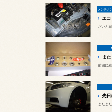
エコ
またま
前回に続
先日
またまた「