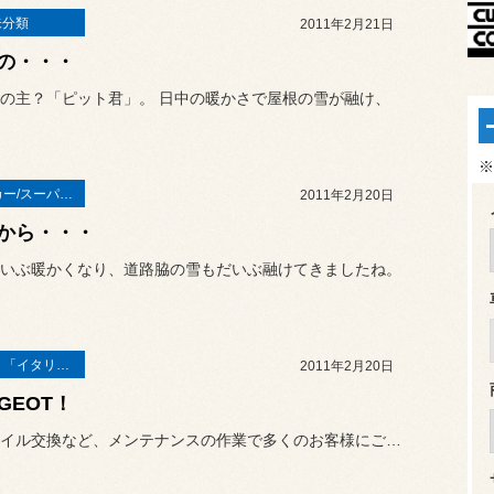
未分類
2011年2月21日
の・・・
の主？「ピット君」。 日中の暖かさで屋根の雪が融け、
※
スーパーカー/スーパースポーツ/ヴィンテージカー
2011年2月20日
から・・・
いぶ暖かくなり、道路脇の雪もだいぶ融けてきましたね。
Ｌａｔｉｎ「イタリア・フランス etc」
2011年2月20日
GEOT！
週末はオイル交換など、メンテナンスの作業で多くのお客様にご入庫いた...